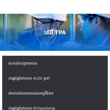
ស៊េរី TPA
ឧបករណ៍បញ្ជាថាមពល
ការផ្គត់ផ្គង់ថាមពល AC/DC ទូទៅ
ថាមពលដែលអាចសរសេរកម្មវិធីបាន
ការផ្គត់ផ្គង់ថាមពល RF/Sputtering