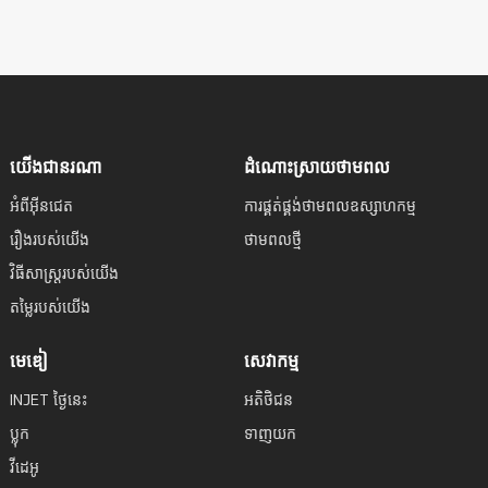
យើងជានរណា
ដំណោះស្រាយថាមពល
អំពីអ៊ីនជេត
ការផ្គត់ផ្គង់ថាមពលឧស្សាហកម្ម
រឿងរបស់យើង
ថាមពលថ្មី
វិធីសាស្រ្តរបស់យើង
តម្លៃរបស់យើង
មេឌៀ
សេវាកម្ម
INJET ថ្ងៃនេះ
អតិថិជន
ប្លុក
ទាញយក
វីដេអូ