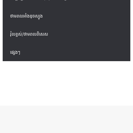
ថាមពលអាំងឌុចស្យុង
វ៉ុលខ្ពស់/ថាមពលពិសេស
ផ្សេងៗ