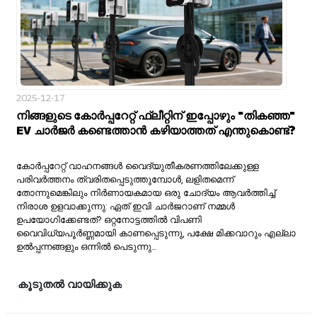
2025-12-17
നിങ്ങളുടെ കോർപ്പറേറ്റ് ഫ്ലീറ്റിന് ഇപ്പോഴും "തികഞ്ഞ"
EV ചാർജർ കണ്ടെത്താൻ കഴിയാത്തത് എന്തുകൊണ്ട്?
കോർപ്പറേറ്റ് വാഹനങ്ങൾ വൈദ്യുതീകരണത്തിലേക്കുള്ള
പരിവർത്തനം ത്വരിതപ്പെടുത്തുമ്പോൾ, ലളിതമെന്ന്
തോന്നുമെങ്കിലും നിർണായകമായ ഒരു ചോദ്യം ആവർത്തിച്ച്
നിരാശ ഉളവാക്കുന്നു: ഏത് ഇവി ചാർജറാണ് നമ്മൾ
ഉപയോഗിക്കേണ്ടത്? ഒറ്റനോട്ടത്തിൽ വിപണി
വൈവിധ്യപൂർണ്ണമായി കാണപ്പെടുന്നു, പക്ഷേ മിക്കവാറും എല്ലാ
ഉൽപ്പന്നങ്ങളും ഒന്നിൽ പെടുന്നു...
കൂടുതൽ വായിക്കുക