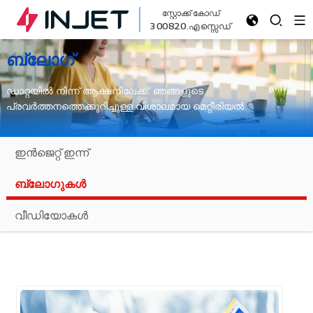
സ്റ്റോക്ക് കോഡ്
300820.എസ്സെഡ്
ബ്ലോഗ്
ഡാറ്റയിൽ നിന്ന് ആക്ഷനിലേക്ക്: ഞങ്ങളുടെ
പ്രവർത്തനത്തെക്കുറിച്ചുള്ള വിശാലമായ മെറ്റീരിയൽ.
ഇൻജെറ്റ് ഇന്ന്
ബ്ലോഗുകൾ
വീഡിയോകൾ