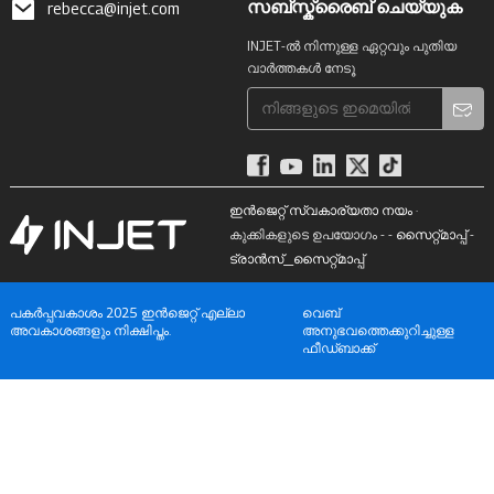
സബ്സ്ക്രൈബ് ചെയ്യുക
rebecca@injet.com
INJET-ൽ നിന്നുള്ള ഏറ്റവും പുതിയ
വാർത്തകൾ നേടൂ
ഇൻജെറ്റ് സ്വകാര്യതാ നയം
·
കുക്കികളുടെ ഉപയോഗം - -
സൈറ്റ്മാപ്പ്
-
ട്രാൻസ്_സൈറ്റ്മാപ്പ്
പകർപ്പവകാശം 2025 ഇൻജെറ്റ് എല്ലാ
വെബ്
അവകാശങ്ങളും നിക്ഷിപ്തം.
അനുഭവത്തെക്കുറിച്ചുള്ള
ഫീഡ്‌ബാക്ക്