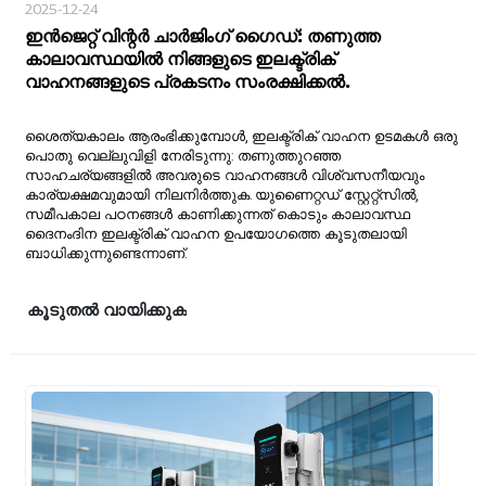
2025-12-24
ഇൻജെറ്റ് വിന്റർ ചാർജിംഗ് ഗൈഡ്: തണുത്ത
കാലാവസ്ഥയിൽ നിങ്ങളുടെ ഇലക്ട്രിക്
വാഹനങ്ങളുടെ പ്രകടനം സംരക്ഷിക്കൽ.
ശൈത്യകാലം ആരംഭിക്കുമ്പോൾ, ഇലക്ട്രിക് വാഹന ഉടമകൾ ഒരു
പൊതു വെല്ലുവിളി നേരിടുന്നു: തണുത്തുറഞ്ഞ
സാഹചര്യങ്ങളിൽ അവരുടെ വാഹനങ്ങൾ വിശ്വസനീയവും
കാര്യക്ഷമവുമായി നിലനിർത്തുക. യുണൈറ്റഡ് സ്റ്റേറ്റ്സിൽ,
സമീപകാല പഠനങ്ങൾ കാണിക്കുന്നത് കൊടും കാലാവസ്ഥ
ദൈനംദിന ഇലക്ട്രിക് വാഹന ഉപയോഗത്തെ കൂടുതലായി
ബാധിക്കുന്നുണ്ടെന്നാണ്.
കൂടുതൽ വായിക്കുക