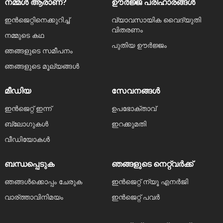
നമ്മള്‍ ആരാണ്?
ഊർജ്ജ പരിഹാരങ്ങൾ
ഇൻജെറ്റിനെക്കുറിച്ച്
വ്യാവസായിക വൈദ്യുതി
വിതരണം
നമ്മുടെ കഥ
പുതിയ ഊർജ്ജം
ഞങ്ങളുടെ സമീപനം
ഞങ്ങളുടെ മൂല്യങ്ങൾ
മീഡിയ
സേവനങ്ങള്‍
ഇൻജെറ്റ് ഇന്ന്
ഉപഭോക്താവ്
ബ്ലോഗുകൾ
ഇറക്കുമതി
വീഡിയോകൾ
ബന്ധപ്പെടുക
ഞങ്ങളുടെ നെറ്റ്‌വർക്ക്
ഞങ്ങൾക്കൊപ്പം ചേരുക
ഇൻജെറ്റ് ന്യൂ എനർജി
വാര്ത്താവിനിമയം
ഇൻജെറ്റ് പവർ