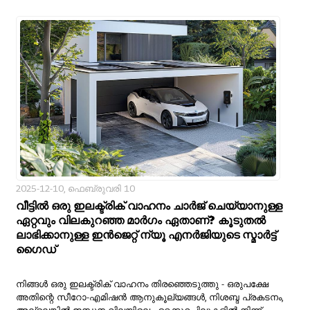
2025-12-10, ഫെബ്രുവരി 10
വീട്ടിൽ ഒരു ഇലക്ട്രിക് വാഹനം ചാർജ് ചെയ്യാനുള്ള
ഏറ്റവും വിലകുറഞ്ഞ മാർഗം ഏതാണ്? കൂടുതൽ
ലാഭിക്കാനുള്ള ഇൻജെറ്റ് ന്യൂ എനർജിയുടെ സ്മാർട്ട്
ഗൈഡ്
നിങ്ങൾ ഒരു ഇലക്ട്രിക് വാഹനം തിരഞ്ഞെടുത്തു - ഒരുപക്ഷേ
അതിന്റെ സീറോ-എമിഷൻ ആനുകൂല്യങ്ങൾ, നിശബ്ദ പ്രകടനം,