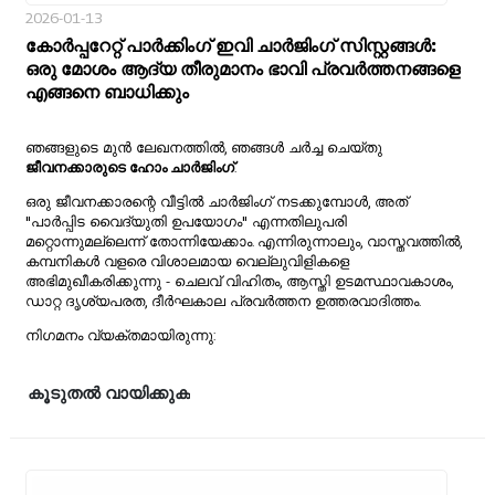
2026-01-13
കോർപ്പറേറ്റ് പാർക്കിംഗ് ഇവി ചാർജിംഗ് സിസ്റ്റങ്ങൾ:
ഒരു മോശം ആദ്യ തീരുമാനം ഭാവി പ്രവർത്തനങ്ങളെ
എങ്ങനെ ബാധിക്കും
ഞങ്ങളുടെ മുൻ ലേഖനത്തിൽ, ഞങ്ങൾ ചർച്ച ചെയ്തു
ജീവനക്കാരുടെ ഹോം ചാർജിംഗ്
.
ഒരു ജീവനക്കാരന്റെ വീട്ടിൽ ചാർജിംഗ് നടക്കുമ്പോൾ, അത്
"പാർപ്പിട വൈദ്യുതി ഉപയോഗം" എന്നതിലുപരി
മറ്റൊന്നുമല്ലെന്ന് തോന്നിയേക്കാം. എന്നിരുന്നാലും, വാസ്തവത്തിൽ,
കമ്പനികൾ വളരെ വിശാലമായ വെല്ലുവിളികളെ
അഭിമുഖീകരിക്കുന്നു - ചെലവ് വിഹിതം, ആസ്തി ഉടമസ്ഥാവകാശം,
ഡാറ്റ ദൃശ്യപരത, ദീർഘകാല പ്രവർത്തന ഉത്തരവാദിത്തം.
നിഗമനം വ്യക്തമായിരുന്നു:
കൂടുതൽ വായിക്കുക