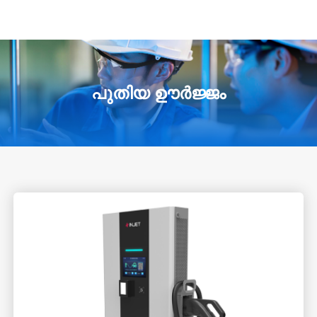
പുതിയ ഊർജ്ജം