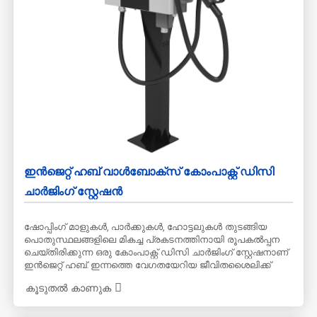
ഇൻജെറ്റ് ഹബ് വാൾബോക്സ് കോംപാക്റ്റ് ഡിസി
ചാർജിംഗ് സ്റ്റേഷൻ
ഷോപ്പിംഗ് മാളുകൾ, പാർക്കുകൾ, ഹോട്ടലുകൾ തുടങ്ങിയ
പൊതുസ്ഥലങ്ങളിലെ മികച്ച പ്രകടനത്തിനായി രൂപകൽപ്പന
ചെയ്‌തിരിക്കുന്ന ഒരു കോം‌പാക്റ്റ് ഡിസി ചാർജിംഗ് സ്റ്റേഷനാണ്
ഇൻജെറ്റ് ഹബ്. ഇന്നത്തെ വേഗതയേറിയ ജീവിതശൈലിക്ക്
അനുസൃതമായി, ഒരു ദിവസം മുഴുവൻ ചാർജിംഗ് സമയം
കൂടുതൽ കാണുക
മണിക്കൂറുകളായി കുറയ്ക്കുന്നതിലൂടെ ഇതിന്റെ ഫാസ്റ്റ്
ചാർജിംഗ് ശേഷി ഉപയോക്തൃ അനുഭവം നാടകീയമായി
മെച്ചപ്പെടുത്തുന്നു. ഉയർന്ന നിലവാരമുള്ള ഘടകങ്ങളും