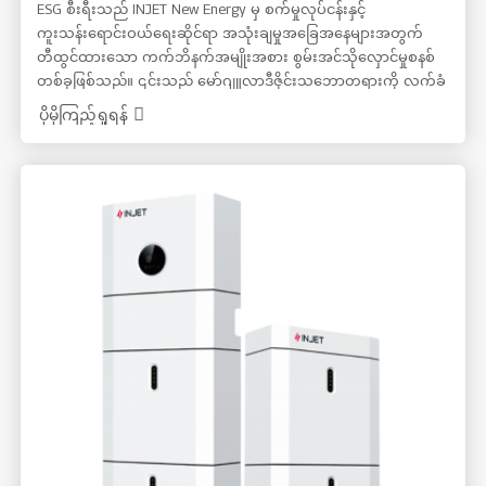
ESG စီးရီးသည် INJET New Energy မှ စက်မှုလုပ်ငန်းနှင့်
ကူးသန်းရောင်းဝယ်ရေးဆိုင်ရာ အသုံးချမှုအခြေအနေများအတွက်
တီထွင်ထားသော ကက်ဘိနက်အမျိုးအစား စွမ်းအင်သိုလှောင်မှုစနစ်
တစ်ခုဖြစ်သည်။ ၎င်းသည် မော်ဂျူလာဒီဇိုင်းသဘောတရားကို လက်ခံ
ကျင့်သုံးပြီး ဘက်ထရီများ၊ ဘက်ထရီစီမံခန့်ခွဲမှုစနစ်များ (BMS)၊
ပိုမိုကြည့်ရှုရန်
စွမ်းအင်သိုလှောင်မှုပြောင်းစက်များ (PCS)၊ စွမ်းအင်စီမံခန့်ခွဲမှုစနစ်
များ (EMS)၊ မီးဘေးကာကွယ်ရေးစနစ်များနှင့် အပူချိန်ထိန်းချုပ်စနစ်
များကို စံကက်ဘိနက်များထဲသို့ ပေါင်းစပ်ထားသည်။ ၎င်းတွင်
မြင့်မားသောပေါင်းစပ်မှု၊ ဘေးကင်းမှုနှင့် စီးပွားရေးအရ စွမ်းဆောင်
ရည်မြင့်မားပြီး စစ်မှန်သော ALL-IN-ONE စွမ်းအင်သိုလှောင်မှုစနစ်တစ်
ခုဖြစ်သည်။ iESG စီးရီးကို အမြင့်ဆုံးလျှော့ချခြင်းနှင့် ချိုင့်ဝှမ်းဖြည့်
ခြင်း၊ ဝယ်လိုအားစီမံခန့်ခွဲမှု၊ optical storage နှင့် charging
microgrids၊ အရန်ပါဝါအရင်းအမြစ်များနှင့် dynamic expansion
ကဲ့သို့သော အခြေအနေများတွင် ကျယ်ကျယ်ပြန့်ပြန့်အသုံးပြုနိုင်
ပါသည်။