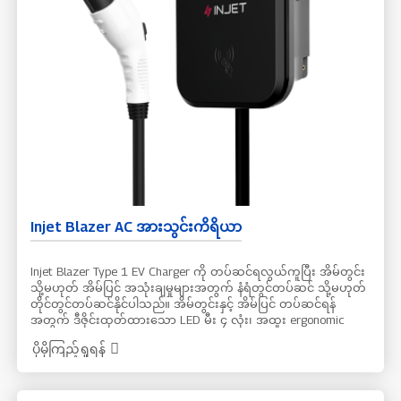
Injet Blazer AC အားသွင်းကိရိယာ
Injet Blazer Type 1 EV Charger ကို တပ်ဆင်ရလွယ်ကူပြီး အိမ်တွင်း
သို့မဟုတ် အိမ်ပြင် အသုံးချမှုများအတွက် နံရံတွင်တပ်ဆင် သို့မဟုတ်
တိုင်တွင်တပ်ဆင်နိုင်ပါသည်။ အိမ်တွင်းနှင့် အိမ်ပြင် တပ်ဆင်ရန်
အတွက် ဒီဇိုင်းထုတ်ထားသော LED မီး ၄ လုံး၊ အထူး ergonomic
enclosure ပါရှိသည်။ UL & FCC & Energy Star မှ Type 4 enclosure
ပိုမိုကြည့်ရှုရန်
ဖြင့် အကာအကွယ်အမျိုးမျိုးကို အတည်ပြုထားသည်။ OCPP နှင့်
RFID ခွင့်ပြုချက်ကို ပံ့ပိုးပေးသည်။