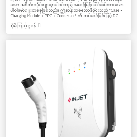
သော အစိတ်အပိုင်းများစွာပါဝင်သည့် အဆင့်မြင့်ပေါင်းစပ်ထားသော
ပါဝါမော်ဂျူးတစ်ခုဖြစ်သည်။ ဤဆန်းသစ်သောဒီဇိုင်းသည် "Case +
Charging Module + PPC + Connector" ကို တပ်ဆင်ခြင်းဖြင့် DC
အားသွင်းစခန်းတစ်ခုကို လျင်မြန်စွာတည်ဆောက်နိုင်စေပါသည်။ ဤ
ပိုမိုကြည့်ရှုရန်
နည်းပညာသည် အားသွင်းစခန်းများ ထုတ်လုပ်ပုံကို တော်လှန်
ပြောင်းလဲစေပြီး တပ်ဆင်ခြင်းလုပ်ငန်းစဉ်ကို သိသိသာသာ ရိုးရှင်း
စေသည်။ ကျွန်ုပ်တို့၏ PPC ကို ရွေးချယ်ခြင်းဖြင့် သင်သည်
ထုတ်လုပ်မှုထိရောက်မှုကို တိုးတက်စေရုံသာမက အားသွင်းစခန်း
များ၏ ထုတ်လုပ်မှုလုပ်ငန်းစဉ်တစ်ခုလုံးကို ချောမွေ့စေပြီး ပိုမိုထိ
ရောက်ပြီး ကုန်ကျစရိတ်သက်သာသော ဖြေရှင်းချက်ကို သေချာ
စေသည်။ ထုတ်လုပ်မှုနှင့် တပ်ဆင်ခြင်းကို အလွန်ရိုးရှင်းစေပါ၊
စက်ပစ္စည်းကို အလွန်တည်ငြိမ်စွာလည်ပတ်ပါ၊ သယ်ယူပို့ဆောင်ရေး
ယာဉ်ကို ပြုပြင်ထိန်းသိမ်းခြင်းကို အဆင်ပြေစေပါ။