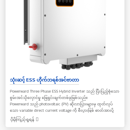
အား ဘေလ်များကို ထိရောက်စွာ လျှော့ချပေးသည်။
သုံးဆင့် ESS ဟိုက်ဘရစ်အင်ဗာတာ
Powerward Three Phase ESS Hybrid Inverter သည် ပြီးပြည့်စုံသော
စွမ်းအင်သိုလှောင်မှု ဖြေရှင်းချက်တစ်ခုဖြစ်သည်။
Powerward သည် photovoltaic (PV) ဆိုလာပြားများမှ ထုတ်လုပ်
သော variable direct current voltage ကို စီးပွားဖြစ် ဓာတ်အားပို့
လွှတ်မှုစနစ် သို့မဟုတ် off-grid grid အသုံးပြုရန် feed back လုပ်နိုင်
ပိုမိုကြည့်ရှုရန်
သော utility frequency alternating current (AC) inverter အဖြစ်သို့
ပြောင်းလဲပေးနိုင်ပါသည်။ PV inverters များသည် PV array စနစ်တွင်