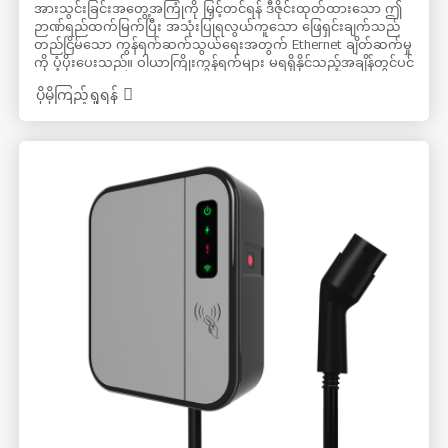
အားသွင်းခြင်းအတွေ့အကြုံကို မြှင့်တင်ရန် ဒီဇိုင်းထုတ်ထားသော ဤ
ဉာဏ်ရည်ထက်မြက်ပြီး အသုံးပြုရလွယ်ကူသော ဖြေရှင်းချက်သည်
တည်ငြိမ်သော ကွန်ရက်ဆက်သွယ်ရေးအတွက် Ethernet ချိတ်ဆက်မှု
ကို ပံ့ပိုးပေးသည်။ ဝါယာကြိုးကွန်ရက်များ မရရှိနိုင်သည့်အချိန်တွင်ပင်
အသုံးပြုနိုင်စွမ်းကို သေချာစေသည့် 4G ချိတ်ဆက်မှုကိုလည်း
ပိုမိုကြည့်ရှုရန်
ရွေးချယ်စရာတစ်ခုအဖြစ် ပေးဆောင်ထားသည်။ Wi-Fi ပံ့ပိုးမှုသည်
ကြိုးမဲ့ဆက်သွယ်ရေးကို ဖွင့်ပေးခြင်းဖြင့် အဆင်ပြေမှုကို ပေါင်းထည့်
ပေးသည်။ မှတ်သားစရာကောင်းသည်မှာ အိမ်သုံးဆိုလာ PV စနစ်မှ
ထုတ်လုပ်သော 100% စိမ်းလန်းသောစွမ်းအင်ကို အသုံးပြု၍ အား
သွင်းနိုင်ပြီး လျှပ်စစ်ဓာတ်အားခများကို လျှော့ချပေးသည့်အပြင်
ရေရှည်တည်တံ့ခိုင်မြဲမှုကို မြှင့်တင်ပေးပါသည်။ ထို့အပြင်၊ အားသွင်း
ကိရိယာတွင် dynamic load balancing ပါရှိပြီး အပိုဆက်သွယ်ရေး
ကြိုးများ မလိုအပ်ဘဲ အားသွင်းဝန်ကို ချိန်ညှိနိုင်စေပြီး အိမ်သုံး
လျှပ်စစ်ဓာတ်အားထောက်ပံ့မှုကို ဦးစားပေးသည်။ OCPP ဆက်သွယ်
ရေးပရိုတိုကောများနှင့် လိုက်ဖက်ညီမှုသည် အားသွင်းစီမံခန့်ခွဲမှုစနစ်
များ (CMS) နှင့် ချောမွေ့စွာ အပြန်အလှန်ဆက်သွယ်နိုင်စေပြီး စမတ်အ
က်ပ်တစ်ခုသည် အသုံးပြုသူများအား အားသွင်းခြင်းလုပ်ငန်းစဉ်ကို
အဝေးထိန်းစနစ်ဖြင့် အလွယ်တကူ စောင့်ကြည့်ခြင်းနှင့် စီမံခန့်ခွဲခြင်း
တို့ကို ပေးဆောင်သည်။