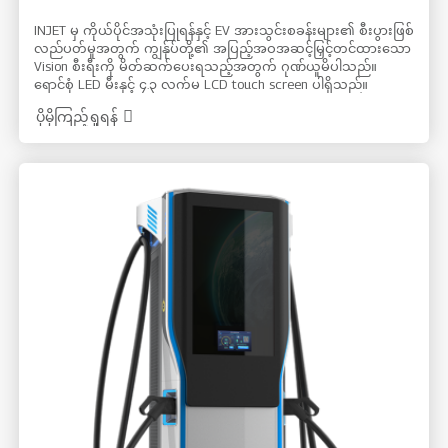
INJET မှ ကိုယ်ပိုင်အသုံးပြုရန်နှင့် EV အားသွင်းစခန်းများ၏ စီးပွားဖြစ်
လည်ပတ်မှုအတွက် ကျွန်ုပ်တို့၏ အပြည့်အဝအဆင့်မြှင့်တင်ထားသော
Vision စီးရီးကို မိတ်ဆက်ပေးရသည့်အတွက် ဂုဏ်ယူမိပါသည်။
ရောင်စုံ LED မီးနှင့် ၄.၃ လက်မ LCD touch screen ပါရှိသည်။
Bluetooth၊ WIFI နှင့် APP မှတစ်ဆင့် အားသွင်းမှုများစွာကို စီမံခန့်ခွဲ
ပိုမိုကြည့်ရှုရန်
နိုင်သည်။ အမျိုးအစား ၁ ပလပ်ဖြင့် Vision စီးရီးကို အားသွင်းတိုင်ပါရှိ
သော နံရံတွင်တပ်ဆင်ခြင်းနှင့် ကြမ်းပြင်တွင်တပ်ဆင်ခြင်းဖြင့် တပ်
ဆင်နိုင်သည်။