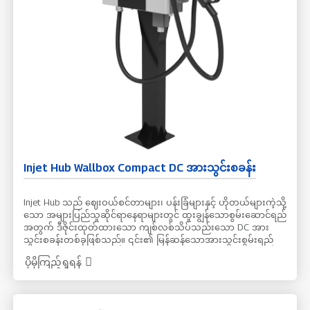
Injet Hub Wallbox Compact DC အားသွင်းစခန်း
Injet Hub သည် ဈေးဝယ်စင်တာများ၊ ပန်းခြံများနှင့် ဟိုတယ်များကဲ့သို့
သော အများပြည်သူဆိုင်ရာနေရာများတွင် ထူးချွန်သောစွမ်းဆောင်ရည်
အတွက် ဒီဇိုင်းထုတ်ထားသော ကျစ်လစ်သိပ်သည်းသော DC အား
သွင်းစခန်းတစ်ခုဖြစ်သည်။ ၎င်း၏ မြန်ဆန်သောအားသွင်းစွမ်းရည်
သည် ယနေ့ခေတ်၏ မြန်ဆန်သောလူနေမှုပုံစံကို ဖြည့်ဆည်းပေးသည့်
ပိုမိုကြည့်ရှုရန်
တစ်နေ့တာလုံး အားသွင်းချိန်ကြာမြင့်မှုကို နာရီအနည်းငယ်အထိ
လျှော့ချခြင်းဖြင့် အသုံးပြုသူအတွေ့အကြုံကို သိသိသာသာတိုးတက်
စေသည်။ အရည်အသွေးမြင့် အစိတ်အပိုင်းများနှင့် ခိုင်မာသောဘေး
ကင်းရေးအင်္ဂါရပ်များဖြင့် တပ်ဆင်ထားသော Injet Hub သည်