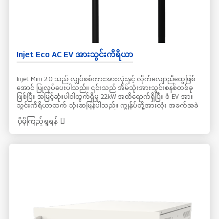
Injet Eco AC EV အားသွင်းကိရိယာ
Injet Mini 2.0 သည် လျှပ်စစ်ကားအားလုံးနှင့် လိုက်လျောညီထွေဖြစ်
အောင် ပြုလုပ်ပေးပါသည်။ ၎င်းသည် အိမ်သုံးအားသွင်းစနစ်တစ်ခု
ဖြစ်ပြီး အမြင့်ဆုံးပါဝါထွက်ရှိမှု 22kW အထိရောက်ရှိပြီး စံ EV အား
သွင်းကိရိယာထက် သုံးဆမြန်ပါသည်။ ကျွန်ုပ်တို့အားလုံး အခက်အခဲ
အနည်းငယ် လျော့နည်းနိုင်ပါသည်။ Injet Mini 2.0 သည် ညအချိန်တွင်
ပိုမိုကြည့်ရှုရန်
သင့် EV ကို ပြန်လည်အားသွင်းရန်နှင့် နေ့ခင်းဘက်အတွက် အသင့်ဖြစ်
စေရန် လွယ်ကူသောနည်းလမ်းတစ်ခုဖြစ်သည်။ ၎င်းသည် မည်သည့်
အိမ်တွင်မဆို တပ်ဆင်ရန် လုံလောက်သော အရွယ်အစားရှိပြီး တစ်ချိန်
တည်းမှာပင် တပ်ဆင်ရန်နှင့် အသုံးပြုရလွယ်ကူပါသည်။ smart APP
ဖြင့် သင့်အိမ်သုံးအားသွင်းခြင်းကို အလွယ်တကူ အချိန်ဇယားဆွဲနိုင်
ပြီး လျှပ်စီးကြောင်းနှင့် ပါဝါကို သင့်လိုအပ်ချက်အတိုင်း ချိန်ညှိနိုင်
ပါသည်။ TUV-CE အတည်ပြုထားပြီး ကျန်းမာရေးနှင့် ဘေးကင်းရေး
စံနှုန်းများကို တင်းကြပ်စွာလိုက်နာပါသည်။