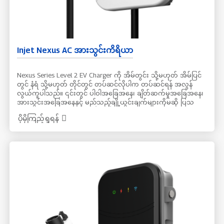
Injet Nexus AC အားသွင်းကိရိယာ
Nexus Series Level 2 EV Charger ကို အိမ်တွင်း သို့မဟုတ် အိမ်ပြင်
တွင် နံရံ သို့မဟုတ် တိုင်တွင် တပ်ဆင်လိုပါက တပ်ဆင်ရန် အလွန်
လွယ်ကူပါသည်။ ၎င်းတွင် ပါဝါအခြေအနေ၊ ချိတ်ဆက်မှုအခြေအနေ၊
အားသွင်းအခြေအနေနှင့် မည်သည့်ချို့ယွင်းချက်များကိုမဆို ပြသ
သည့် LED မီး ၄ လုံး ပါရှိသည်။ ထို့အပြင်၊ ၎င်းသည် CE & REACH &
ပိုမိုကြည့်ရှုရန်
RoHs အတည်ပြုထားပြီး IP65 & IK10 အဆင့်သတ်မှတ်ချက်ဖြင့် ကာ
ကွယ်မှုရှိပြီး OCPP နှင့် RFID အတွက်လည်း ပံ့ပိုးပေးပါသည်။