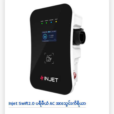
Injet Swift2.0 ပရီမီယံ AC အားသွင်းကိရိယာ