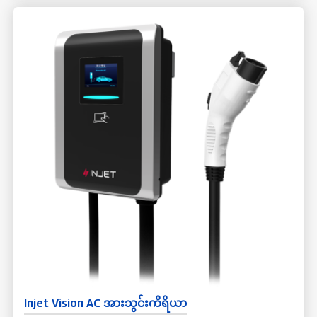
အရေးကြီးသော balance of systems (BOS) များထဲမှ တစ်ခုဖြစ်ပြီး
ယေဘုယျ AC စွမ်းအင်သုံး စက်ပစ္စည်းများနှင့် တွဲဖက်အသုံးပြုနိုင်
ပါသည်။ ဆိုလာ inverters များတွင် PV array နှင့် ကိုက်ညီစေရန်
အထူးအင်္ဂါရပ်များ ရှိပြီး ၎င်းတို့တွင် အမြင့်ဆုံး power point tracking
နှင့် islanding effect protection ကဲ့သို့သော အထူးအင်္ဂါရပ်များ ပါရှိ
သည်။
Injet Vision AC အားသွင်းကိရိယာ