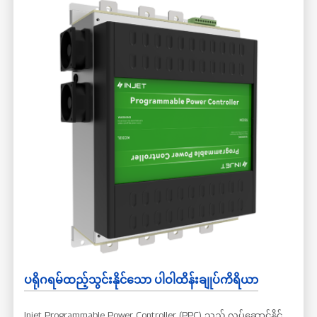
အခြေအနေအားလုံးတွင် တည်ငြိမ်ပြီး လုံခြုံသောလည်ပတ်မှုကို
သေချာစေသည်။ အသုံးပြုရလွယ်ကူသောဒီဇိုင်းသည် အားသွင်းခြင်း
လုပ်ငန်းစဉ်ကို ရိုးရှင်းစေသည်။ ရှုပ်ထွေးသော စနစ်ထည့်သွင်းမှုများ မ
လိုအပ်ဘဲ ပလပ်ထိုးပြီး အသုံးပြုနိုင်သည်။ ထို့အပြင်၊ EV အမှတ်
တံဆိပ်များနှင့် မော်ဒယ်အမျိုးမျိုးနှင့် ၎င်း၏ကျယ်ပြန့်သော တွဲဖက်
အသုံးပြုနိုင်မှုသည် အသုံးပြုသူအားလုံးအတွက် အားသွင်းခြင်းကို
အလွယ်တကူပြုလုပ်နိုင်စေသည်။
ပရိုဂရမ်ထည့်သွင်းနိုင်သော ပါဝါထိန်းချုပ်ကိရိယာ
Injet Programmable Power Controller (PPC) သည် လုပ်ဆောင်နိုင်