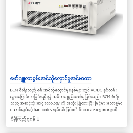
မော်ဂျူလာစွမ်းအင်သိုလှောင်မှုအင်ဗာတာ
BCM စီးရီးသည် စွမ်းအင်သိုလှောင်မှုစနစ်များတွင် AC/DC နှစ်လမ်း
သွားပြောင်းလဲခြင်းရရှိရန် အဓိကပစ္စည်းတစ်ခုဖြစ်သည်။ BCM စီးရီး
သည် အဆင့်သုံးဆင့် topology ကို အသုံးပြုထားပြီး မြင့်မားသောစွမ်း
ဆောင်ရည်နှင့် harmonics နည်းပါးခြင်း၏ ဝိသေသလက္ခဏာများရှိ
သည်။ modular ဒီဇိုင်းကို တစ်ပြိုင်နက်တည်းအသုံးပြုခြင်းသည် တပ်
ပိုမိုကြည့်ရှုရန်
ဆင်ခြင်းနှင့် ပြုပြင်ထိန်းသိမ်းခြင်း၏ အဆင်ပြေမှုကို သိသိသာသာ
တိုးတက်စေသည်။ BCM စီးရီးကို မော်ဂျူးများစွာနှင့် parallel