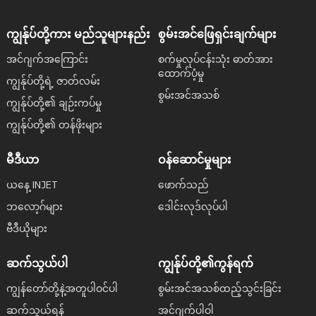
ကျွန်ုပ်တို့ကား မည်သူများနည်း
စွမ်းအင်ဖြေရှင်းချက်များ
အင်ဂျက်အကြောင်း
စက်မှုလုပ်ငန်းသုံး ဓာတ်အား
ထောက်ပံ့မှု
ကျွန်ုပ်တို့ရဲ့ ဇာတ်လမ်း
စွမ်းအင်အသစ်
ကျွန်ုပ်တို့၏ ချဉ်းကပ်မှု
ကျွန်ုပ်တို့၏ တန်ဖိုးများ
မီဒီယာ
ဝန်ဆောင်မှုများ
ယနေ့ INJET
ဖောက်သည်
ဘလော့ဂ်များ
ဒေါင်းလုဒ်လုပ်ပါ
ဗီဒီယိုများ
ဆက်သွယ်ပါ
ကျွန်ုပ်တို့၏ကွန်ရက်
ကျွန်တော်တို့နဲ့အတူပါဝင်ပါ
စွမ်းအင်အသစ်ထည့်သွင်းခြင်း
ဆက်သွယ်ရန်
အင်ဂျက်ပါဝါ