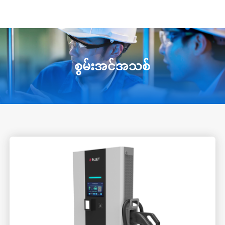
စွမ်းအင်အသစ်