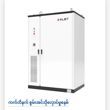
ချိတ်ဆက်နိုင်ပြီး စက်တစ်ခုလျှင် အများဆုံး 500kW တိုးချဲ့နိုင်သည်။
၎င်းတွင် constant power၊ constant current နှင့် constant voltage
ကဲ့သို့သော ထိန်းချုပ်မှုလုပ်ဆောင်ချက်အမျိုးမျိုးရှိပြီး parallel/off
grid mode ဖြင့် လည်ပတ်နိုင်သည်။ ၎င်းကို ဓာတ်အားထုတ်လုပ်ခြင်း၊
grid၊ user နှင့် microgrid ကဲ့သို့သော အခြေအနေအမျိုးမျိုးတွင် ကျယ်
ကျယ်ပြန့်ပြန့်အသုံးပြုကြသည်။
ကက်ဘိနက် စွမ်းအင်သိုလှောင်မှုစနစ်