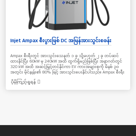
Injet Ampax စီးပွားဖြစ် DC အမြန်အားသွင်းစခန်း
Ampax စီးရီးတွင် အားသွင်းသေနတ် ၁ ခု သို့မဟုတ် ၂ ခု တပ်ဆင်
ထားနိုင်ပြီး 60kW မှ 240kW အထိ ထွက်ရှိမည်ဖြစ်ပြီး အနာဂတ်တွင်
320 kW အထိ အဆင့်မြှင့်တင်နိုင်ကာ EV ကားအများစုကို မိနစ် ၃၀
အတွင်း မိုင်နှုန်း၏ 80% ဖြင့် အားသွင်းပေးနိုင်ပါသည်။ Ampax စီးရီး
DC အားသွင်းစခန်းဖြင့် သင့်အားသွင်းမှုအတွေ့အကြုံကို မြှင့်တင်
ပိုမိုကြည့်ရှုရန်
လိုက်ပါ၊ ၎င်းတွင် ယခင်ကထက် ပိုမိုအဆင်ပြေစေရန်၊ အပြန်အလှန်
ဆက်သွယ်နိုင်စေရန်နှင့် ပရိုမိုးရှင်းအခွင့်အလမ်းများ ပေးအပ်နိုင်ရန်
ဒီဇိုင်းထုတ်ထားသည့် Integrated Smart HMI နှင့် Optional 39-Inch
Advertising Screen (နောင်တွင် ရရှိနိုင်သော ကြော်ငြာမျက်နှာပြင်များ)
ပါဝင်ပါသည်။