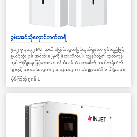
စွမ်းအင်သိုလှောင်ဘက်ထရီ
၅.၁၂ မှ ၃၀.၇၂ kWh အထိ ပြောင်းလွယ်ပြင်လွယ်ရှိသော စွမ်းရည်ဖြင့်
စွယ်စုံသုံး စွမ်းအင်တိုးချဲ့မှုကို ခံစားလိုက်ပါ။ ကျွန်ုပ်တို့၏ ထုတ်ကုန်
တွင် လုံခြုံရေးမြင့်မားသော လီသီယမ်သံ ဖော့စဖိတ် ဘက်ထရီဆဲလ်
များနှင့် တပ်ဆင်ရလွယ်ကူစေရန်အတွက် မော်ဂျူလာဒီဇိုင်း ပါရှိသည်။
သိုလှောင်မှုအပူချိန်အပိုင်းအခြား -၂၀ မှ ၆၀ ဒီဂရီစင်တီဂရိတ်နှင့်
ပိုမိုကြည့်ရှုရန်
အားကုန်ချိန်အတွင်း -၂၀ မှ ၅၀ ဒီဂရီစင်တီဂရိတ်နှင့် အားသွင်းချိန်
အတွင်း ၀ မှ ၅၀ ဒီဂရီစင်တီဂရိတ်ကြား အလုပ်လုပ်နိုင်သော အပူချိန်
အပိုင်းအခြားဖြင့် ၎င်းသည် ယုံကြည်စိတ်ချရသော စွမ်းဆောင်ရည်ကို
သေချာစေသည်။ ဤစနစ်သည် IP65 ၏ အကာအကွယ်အဆင့်ကို
ကြွားဝါသောကြောင့် တစ်ထပ်တိုက်ဗီလာများ၊ ဝေးလံခေါင်သီသော
တောင်တန်းဒေသများ၊ ဓာတ်အားလိုင်းပြင်ပကျွန်းများနှင့် ဓာတ်အား
လိုင်းအားနည်းသော နေရာများအတွက် သင့်လျော်သည်။ အိမ်ထောင်စု
များ၊ ပါဝါနည်းသော photovoltaic သိုလှောင်မှုနှင့် အမိုးပေါ်ရှိ
photovoltaic သုံးစွဲမှုအတွက် အသင့်တော်ဆုံးဖြစ်ပြီး လျှပ်စစ်ဓာတ်