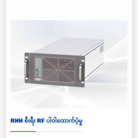
RHH စီးရီး RF ပါဝါထောက်ပံ့မှု