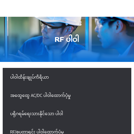
RF ပါဝါ
ပါဝါထိန်းချုပ်ကိရိယာ
အထွေထွေ AC/DC ပါဝါထောက်ပံ့မှု
ပရိုဂရမ်ရေးသားနိုင်သော ပါဝါ
RF/စပတာရင်း ပါဝါထောက်ပံ့မှု