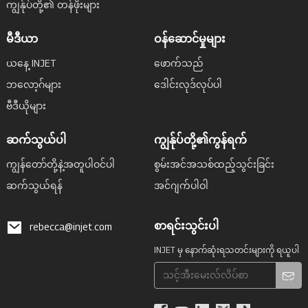
ကျွန်ုပ်တို့၏ တန်ဖိုးများ
မီဒီယာ
ဝန်ဆောင်မှုများ
ယနေ့ INJET
ဖောက်သည်
ဘလော့ဂ်များ
ဒေါင်းလုဒ်လုပ်ပါ
ဗီဒီယိုများ
ဆက်သွယ်ပါ
ကျွန်ုပ်တို့၏ကွန်ရက်
ကျွန်တော်တို့နဲ့အတူပါဝင်ပါ
စွမ်းအင်အသစ်ထည့်သွင်းခြင်း
ဆက်သွယ်ရန်
အင်ဂျက်ပါဝါ
စာရင်းသွင်းပါ
rebecca@injet.com
INJET မှ နောက်ဆုံးရသတင်းများကို ရယူပါ