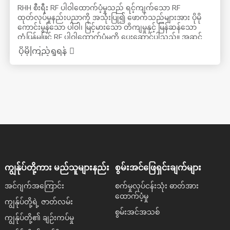
RHH စီးရီး RF ပါဝါထောက်ပံ့မှုသည် ရင့်ကျက်သော RF
ထုတ်လုပ်မှုနည်းပညာကို အသုံးပြု၍ ဖောက်သည်များအား ပိုမို
ကောင်းမွန်သော ပါဝါ၊ မြင့်မားသော တိကျမှုနှင့် မြန်ဆန်သော
တုံ့ပြန်မှုဖြင့် RF ပါဝါထောက်ပံ့မှုကို ပေးဆောင်ပါသည်။ အဆင့်
ဖြင့် သတ်မှတ်နိုင်သည်၊ pulse ထိန်းချုပ်နိုင်သည်၊ ဒစ်ဂျစ်တယ်
ပိုမိုကြည့်ရှုရန်
ချိန်ညှိမှုနှင့် အခြားလုပ်ဆောင်ချက်များ။ သက်ဆိုင်သောနယ်ပယ်
များ- photovoltaic လုပ်ငန်း၊ flat panel display လုပ်ငန်း၊
semiconductor လုပ်ငန်း၊ ဓာတုဗေဒလုပ်ငန်း၊ ဓာတ်ခွဲခန်း၊
သိပ္ပံနည်းကျသုတေသန၊ ထုတ်လုပ်ခြင်း စသည်တို့။
သက်ဆိုင်သော လုပ်ငန်းစဉ်များ- ပလာစမာ မြှင့်တင်ထားသော ဓာ
တုအငွေ့စုပုံခြင်း (PECVD)၊ ပလာစမာ ထွင်းထုခြင်း၊ ပလာစမာ
သန့်စင်ခြင်း၊ ရေဒီယို ကြိမ်နှုန်း အိုင်းယွန်း အရင်းအမြစ်၊ ပလာစ
မာ ပျံ့နှံ့ခြင်း၊ ပလာစမာ ပိုလီမာ ဖြိုခွဲခြင်း၊ ဓာတ်ပြုမှု ဖြိုခွဲခြင်း၊
စသည်တို့။
ကျွန်ုပ်တို့ကား မည်သူများနည်း
စွမ်းအင်ဖြေရှင်းချက်များ
အင်ဂျက်အကြောင်း
စက်မှုလုပ်ငန်းသုံး ဓာတ်အား
ထောက်ပံ့မှု
ကျွန်ုပ်တို့ရဲ့ ဇာတ်လမ်း
စွမ်းအင်အသစ်
ကျွန်ုပ်တို့၏ ချဉ်းကပ်မှု