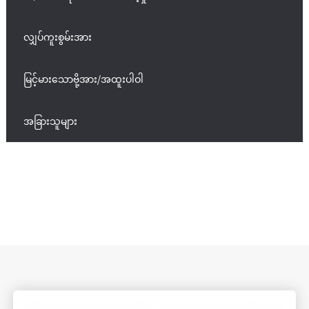
လျှပ်ကူးစွမ်းအား
မြင့်မားသောဗို့အား/အထူးပါဝါ
အခြားသူများ