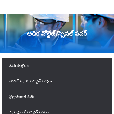
అధిక వోల్టేజ్/స్పెషల్ పవర్
పవర్ కంట్రోలర్
జనరల్ AC/DC విద్యుత్ సరఫరా
ప్రోగ్రామబుల్ పవర్
RF/స్పట్టరింగ్ విద్యుత్ సరఫరా