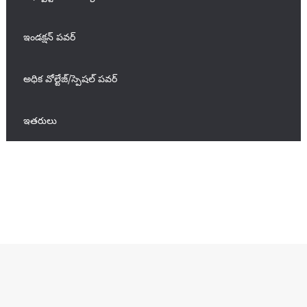
ఇండక్షన్ పవర్
అధిక వోల్టేజ్/స్పెషల్ పవర్
ఇతరులు