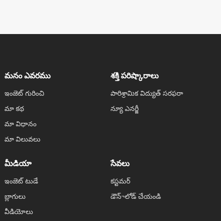
మనం ఎవరము
శక్తి పరిష్కారాలు
ఇంజెట్ గురించి
పారిశ్రామిక విద్యుత్ సరఫరా
మా కథ
న్యూ ఎనర్జీ
మా విధానం
మా విలువలు
మీడియా
సేవలు
ఇంజెట్ టుడే
కస్టమర్
బ్లాగులు
డౌన్¬లోడ్ చేయండి
వీడియోలు