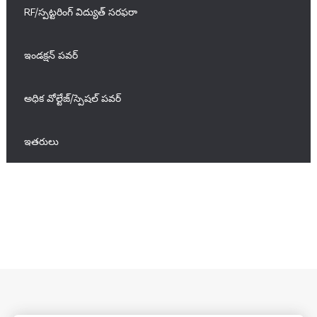
RF/స్పట్టరింగ్ విద్యుత్ సరఫరా
ఇండక్షన్ పవర్
అధిక వోల్టేజ్/స్పెషల్ పవర్
ఇతరులు