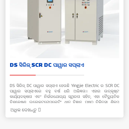
DS ସିରିଜ୍ SCR DC ପାୱାର ସପ୍ଲାଏ
DS ସିରିଜ୍ DC ପାୱାର ସପ୍ଲାଏ ହେଉଛି Yingjie Electric ର SCR DC
ପାୱାର ସପ୍ଲାଏରେ ବହୁ ବର୍ଷ ଧରି ଅଭିଜ୍ଞତା। ଏହାର ଉତ୍କୃଷ୍ଟ
କାର୍ଯ୍ୟଦକ୍ଷତା ଏବଂ ନିର୍ଭରଯୋଗ୍ୟ ସ୍ଥିରତା ସହିତ, ଏହା ବୈଦ୍ୟୁତିକ
ବିଶ୍ଳେଷଣ, ଇଲେକ୍ଟ୍ରୋପ୍ଲେଟିଂ, ଧାତୁ ବିଜ୍ଞାନ, ପୃଷ୍ଠ ଚିକିତ୍ସା, ଶିଳ୍ପ
ବୈଦ୍ୟୁତିକ ଫର୍ଣ୍ଣେସ୍, ସ୍ଫଟିକ ବୃଦ୍ଧି, ଧାତୁ ଆଣ୍ଟି-କର୍ସନ୍, ଚାର୍ଜିଂ ଏବଂ
ଅଧିକ ଦେଖନ୍ତୁ
ଅନ୍ୟାନ୍ୟ ଶିଳ୍ପ କ୍ଷେତ୍ରରେ ବ୍ୟାପକ ଭାବରେ ବ୍ୟବହୃତ ହୁଏ।