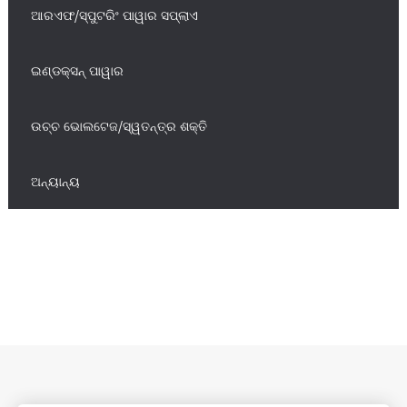
ଆରଏଫ/ସ୍ପୁଟରିଂ ପାୱାର ସପ୍ଲାଏ
ଇଣ୍ଡକ୍ସନ୍ ପାୱାର
ଉଚ୍ଚ ଭୋଲଟେଜ/ସ୍ୱତନ୍ତ୍ର ଶକ୍ତି
ଅନ୍ୟାନ୍ୟ