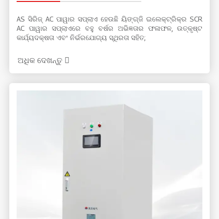
AS ସିରିଜ୍ AC ପାୱାର ସପ୍ଲାଏ ହେଉଛି ୟିଙ୍ଗ୍ଜି ଇଲେକ୍ଟ୍ରିକ୍‌ର SCR
AC ପାୱାର ସପ୍ଲାଏରେ ବହୁ ବର୍ଷର ଅଭିଜ୍ଞତାର ଫଳାଫଳ, ଉତ୍କୃଷ୍ଟ
କାର୍ଯ୍ୟଦକ୍ଷତା ଏବଂ ନିର୍ଭରଯୋଗ୍ୟ ସ୍ଥିରତା ସହିତ;
ଲୁହା ଏବଂ ଇସ୍ପାତ ଧାତୁବିଦ୍ୟା, ଗ୍ଲାସ ଫାଇବର, ଭାକ୍ୟୁମ୍ ଆବରଣ,
ଅଧିକ ଦେଖନ୍ତୁ
ଶିଳ୍ପ ବୈଦ୍ୟୁତିକ ଚୁଲି, ସ୍ଫଟିକ ବୃଦ୍ଧି, ବାୟୁ ପୃଥକୀକରଣ ଏବଂ
ଅନ୍ୟାନ୍ୟ ଶିଳ୍ପରେ ବହୁଳ ଭାବରେ ବ୍ୟବହୃତ ହୁଏ।