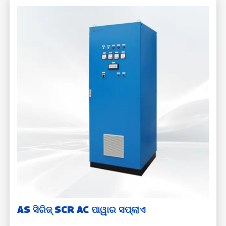
AS ସିରିଜ୍ SCR AC ପାୱାର ସପ୍ଲାଏ