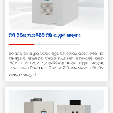
ଡିଡି ସିରିଜ୍ ଆଇଜିବିଟି ଡିସି ପାୱାର ସପ୍ଲାଏ
ଡିଡି ସିରିଜ୍ ଡିସି ପାୱାର ସପ୍ଲାଏ ମଡ୍ୟୁଲାର୍ ଡିଜାଇନ୍ ଗ୍ରହଣ କରେ, ଏବଂ
ବହୁ-ମଡ୍ୟୁଲ୍ ସମାନ୍ତରାଳ ସଂଯୋଗ ମାଧ୍ୟମରେ ଉଚ୍ଚ-ଶକ୍ତି, ଉଚ୍ଚ-
ବର୍ତ୍ତମାନ ଆଉଟପୁଟ୍ ପ୍ରଯୁକ୍ତିବିଦ୍ୟା-ପ୍ରମୁଖ ପାୱାର ସପ୍ଲାଏକୁ
ଅନୁଭବ କରେ। ସିଷ୍ଟମ୍ N+1 ରିଡାଣ୍ଡାନ୍ସି ଡିଜାଇନ୍ ଗ୍ରହଣ କରିପାରିବ,
ଯାହା ସିଷ୍ଟମ୍ ନିର୍ଭରଯୋଗ୍ୟତାକୁ ବହୁଳ ଭାବରେ ଉନ୍ନତ କରେ। ସ୍ଫଟିକ
ଅଧିକ ଦେଖନ୍ତୁ
ବୃଦ୍ଧି, ଅପ୍ଟିକାଲ୍ ଫାଇବର ପ୍ରସ୍ତୁତି, ତମ୍ବା ଫଏଲ୍ ଏବଂ ଆଲୁମିନିୟମ୍
ଫଏଲ୍, ଇଲେକ୍ଟ୍ରୋଲାଇଟିକ୍ ପ୍ଲେଟିଂ ଏବଂ ପୃଷ୍ଠ ଚିକିତ୍ସାରେ
ଉତ୍ପାଦଗୁଡ଼ିକ ବ୍ୟାପକ ଭାବରେ ବ୍ୟବହୃତ ହୁଏ।