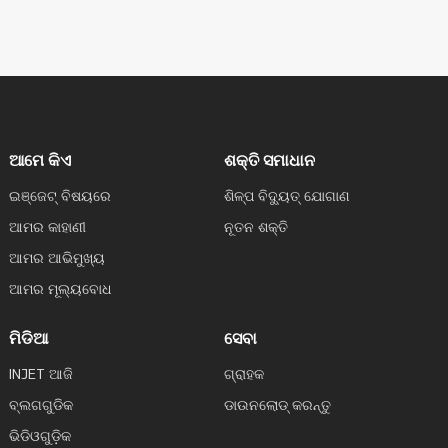
ଆମେ କିଏ
ଶକ୍ତି ସମାଧାନ
ଇଞ୍ଜେଟ୍ ବିଷୟରେ
ଶିଳ୍ପ ବିଦ୍ୟୁତ୍ ଯୋଗାଣ
ଆମର କାହାଣୀ
ନୂତନ ଶକ୍ତି
ଆମର ଆଭିମୁଖ୍ୟ
ଆମର ମୂଲ୍ୟବୋଧ
ମିଡିଆ
ସେବା
INJET ଆଜି
ଗ୍ରାହକ
ବ୍ଲଗଗୁଡିକ
ଡାଉନଲୋଡ୍ କରନ୍ତୁ
ଭିଡିଓଗୁଡ଼ିକ