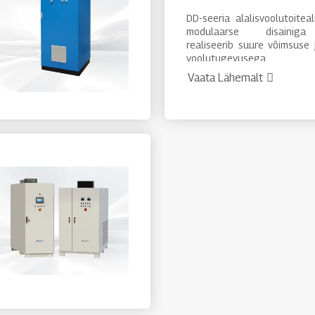
DD-seeria alalisvoolutoitea
modulaarse disainig
realiseerib suure võimsuse 
voolutugevusega
väljundtehnoloogiat 
Vaata Lähemalt
toiteallika mitme mo
paralleelühenduse kaudu.
saab kasutada N+1 koo
disaini, mis parandab ol
süsteemi töökindlust. 
kasutatakse laialdaselt kri
kasvatamisel, optili
ettevalmistamisel, vaskfool
alumiiniumfooliumil, elektrol
katmisel ja pinnatöötlusel.