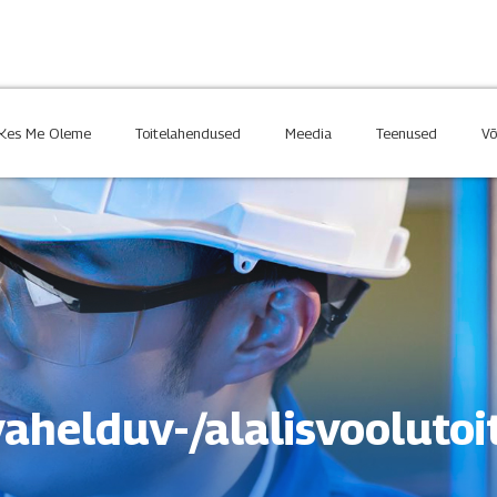
Kes Me Oleme
Toitelahendused
Meedia
Teenused
Võ
Injeti Kohta
Tööstuslik
Meie Lugu
Uus Energ
Meie Lähenemine
Meie Väärtused
ahelduv-/alalisvoolutoi
Klienditeenindus
Liitu Meie
Laadi Alla
Kontakt