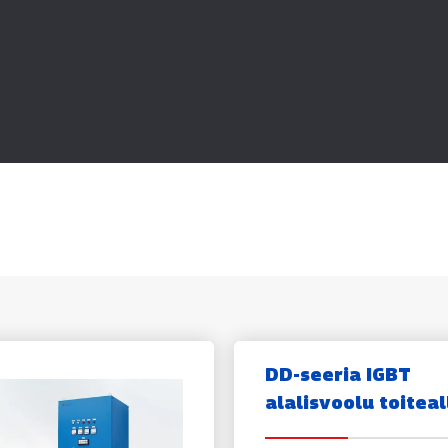
DD-seeria IGBT
alalisvoolu toiteal