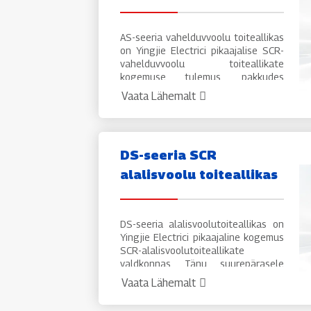
AS-seeria vahelduvvoolu toiteallikas
on Yingjie Electrici pikaajalise SCR-
vahelduvvoolu toiteallikate
kogemuse tulemus, pakkudes
suurepärast jõudlust ja
Vaata Lähemalt
usaldusväärset stabiilsust;
Laialdaselt kasutatav raua- ja
terasmetallurgias, klaaskiust,
vaakumkatmises, tööstuslikus
DS-seeria SCR
elektriahjus, kristallide
alalisvoolu toiteallikas
kasvatamises, õhu eraldamises ja
muudes tööstusharudes.
DS-seeria alalisvoolutoiteallikas on
Yingjie Electrici pikaajaline kogemus
SCR-alalisvoolutoiteallikate
valdkonnas. Tänu suurepärasele
jõudlusele ja usaldusväärsele
Vaata Lähemalt
stabiilsusele kasutatakse seda
laialdaselt elektrolüüsis,