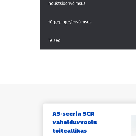
Induktsioonvõimsus
Kõrgepinge/erivõimsus
Teised
AS-seeria SCR
vahelduvvoolu
toiteallikas