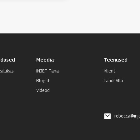
ndused
Meedia
Teenused
eallikas
INJET Täna
Klient
Blogid
Laadi Alla
Videod
rebecca@inj