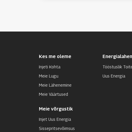
galvaniseerimises, metallurgias,
pinnatöötluses, tööstuslikes
elektriahjudes, kristallide
kasvatamises, metallide
korrosioonikaitses, laadimises ja
muudes tööstusharudes.
Kes me oleme
Energialahe
Injeti Kohta
Tööstuslik Toit
Meie Lugu
Uus Energia
Meie Lähenemine
Meie Väärtused
Meie võrgustik
Injet Uus Energia
Sissepritsevõimsus