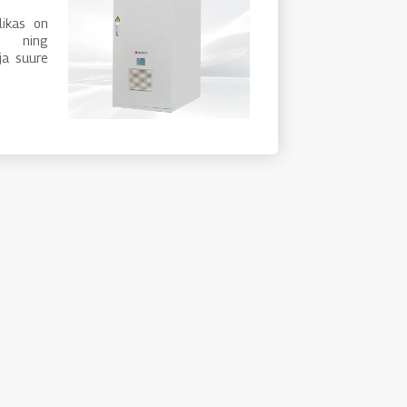
llikas on
a ning
ja suure
juhtiva
oduliga
 Süsteem
ndamise
uliselt
Tooteid
stallide
se kiu
iumil ja
üütilisel