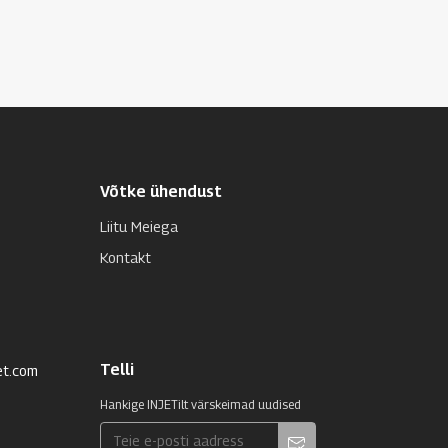
Võtke ühendust
Liitu Meiega
Kontakt
Telli
et.com
Hankige INJETilt värskeimad uudised