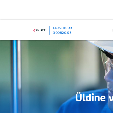
LAOSE KOOD
300820.SZ
Üldine v