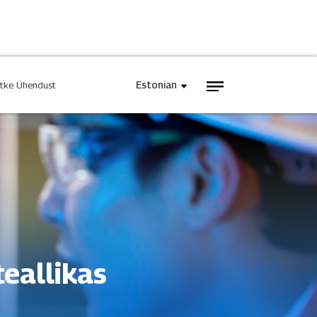
Estonian
tke Ühendust
 Toiteallikas
INJET Täna
ia
Blogid
Videod
teallikas
ga