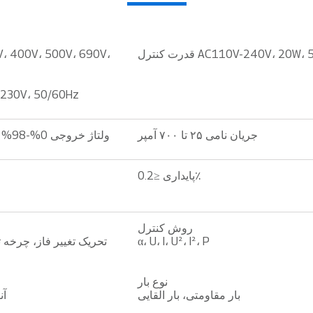
 AC110V-240V، 20W، 50/60Hz
قدرت فن V، 50/60Hz
جریان نامی ۲۵ تا ۷۰۰ آمپر
ولتاژ خروجی 0%-98% ولتاژ اصلی (با تغییر فاز)
پایداری ≤0.2٪
روش کنترل
α، U، I، U²، I²، P
تحریک تغییر فاز، چرخه 
نوع بار
بار مقاومتی، بار القایی
آن