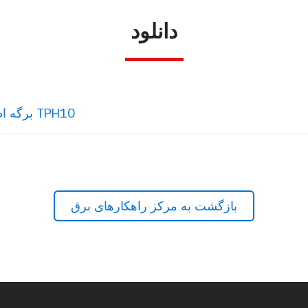
دانلود
برگه اطلاعات کنترل‌کننده توان تک فاز چندمنظوره TPH10
بازگشت به مرکز راهکارهای برق