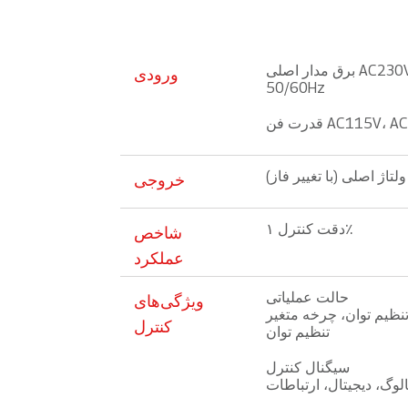
برق مدار اصلی AC230V، 400V، 500V، 690V،
ورودی
50/60Hz
AC115V، AC230
خروجی
دقت کنترل ۱٪
شاخص
عملکرد
حالت عملیاتی
ویژگی‌های
تنظیم توان، چرخه متغیر
کنترل
تنظیم توان
سیگنال کنترل
الوگ، دیجیتال، ارتباطات