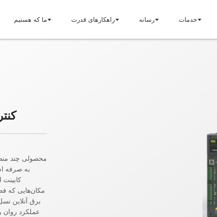
خدمات
رسانه
راهکارهای قدرت
ما که هستیم
کنتر
غذیه صنعتی
درباره اینجت
انرژی نو
داستان ما
رویکرد ما
ارزش‌های ما
به صرفه اس
کابینت ا
مکان‌هایی که فضا
برق آنلاین نسل
ما بپیوندید
خدمات مشتری
عملکرد روان ر
تماس
دانلود