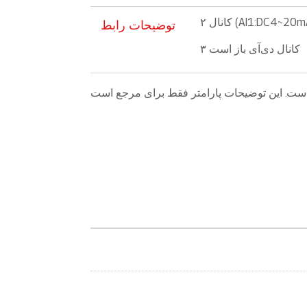
AI1:DC4~20mA;AI)
توضیحات رابط
۳ کانال دی‌آی باز است