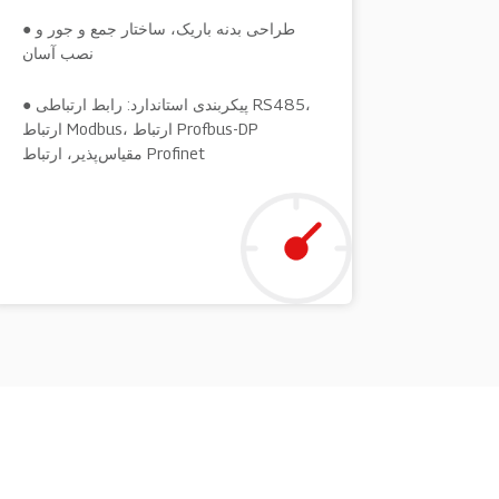
● طراحی بدنه باریک، ساختار جمع و جور و
نصب آسان
● پیکربندی استاندارد: رابط ارتباطی RS485،
ارتباط Modbus، ارتباط Profbus-DP
مقیاس‌پذیر، ارتباط Profinet