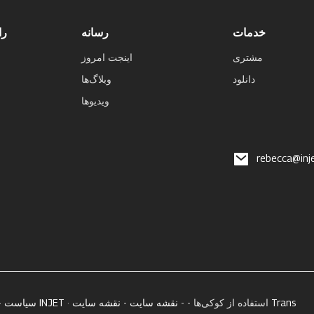
خدمات
رسانه
را
مشتری
اینجت امروز
دانلود
وبلاگ‌ها
ویدیوها
rebecca@inj
نقشه سایت Trans
· استفاده از کوکی‌ها - -
نقشه سایت
-
سیاست حفظ حریم خصوصی INJET