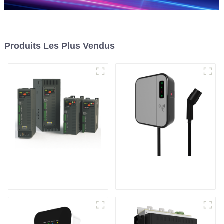
Produits Les Plus Vendus
Contrôleur de
Mini chargeur CA
puissance
pour véhicule
monophasé à usage
électrique
général