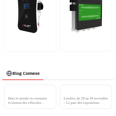
Chargeur de véhicule
Produits brevetés
électrique intelligent
internationaux
et astucieux
Blog Connexe
Chargeur Ampax DC EV d'Injet New Energy : dynamiser l'avenir des véhicules électriques
Injet New Energy mène la charge au London EV Show 2023
Dans le monde en constante
Londres, du 28 au 30 novembre
évolution des véhicules
– Le parc des expositions
électriques (VE), la technologie
ExCeL London a été enflammé
de recharge est un facteur
par la ferveur de révolutionner
essentiel pour déterminer la
les transports à l'occasion du