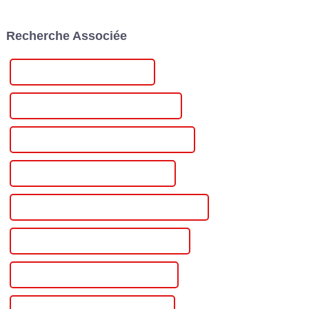
faisabilité et la commodité de
London EV Show 2023. Placé
la mobilité électrique. Une
sous le thème « Conduire… »,
Recherche Associée
entreprise qui a fait...
le salon a été inauguré en 2023.
Contrôleur de puissance célèbre
Contrôleur solaire au lithium de Chine
Contrôleur solaire au lithium personnalisé
Contrôleur solaire au lithium en gros
Contrôleur solaire au lithium de haute qualité
Contrôleur solaire au lithium certifié CE
Meilleur contrôleur solaire au lithium
Contrôleur solaire au lithium célèbre