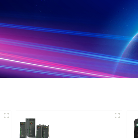
Contrôleur de
puissance monophasé à
usage général