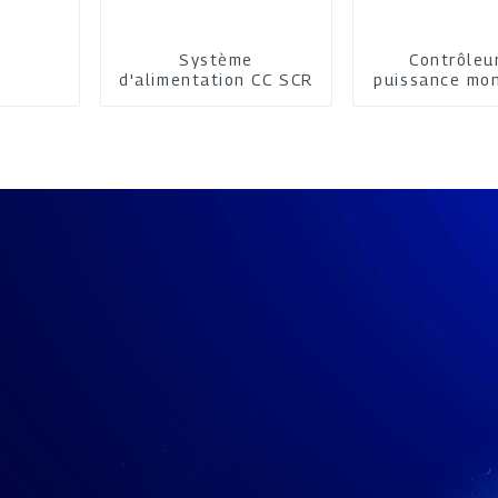
Système
Contrôleu
d'alimentation CC SCR
puissance mo
multifonc