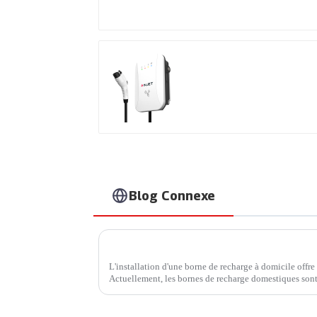
Rendez votre recharge
à domicile plus sûre et
plus intelligente.
Recharge à grande
vitesse pour vos
véhicules électriques 
domicile.
Blog Connexe
L'installation d'une borne de recharge à domicile offre
Actuellement, les bornes de recharge domestiques sont
Profitez d'une recharge rapide à domicile. Avec…