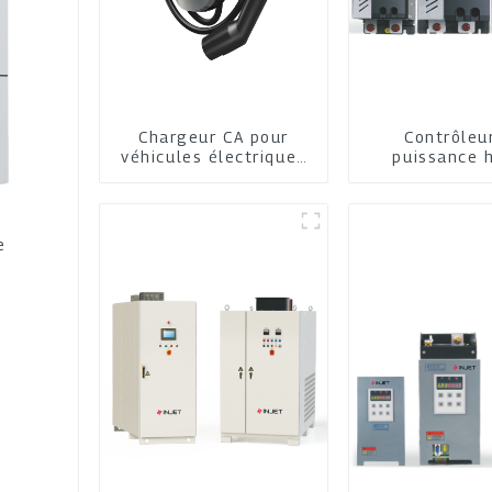
Chargeur CA pour
Contrôleu
véhicules électriques
puissance 
pour la maison et
performa
l'entreprise
e