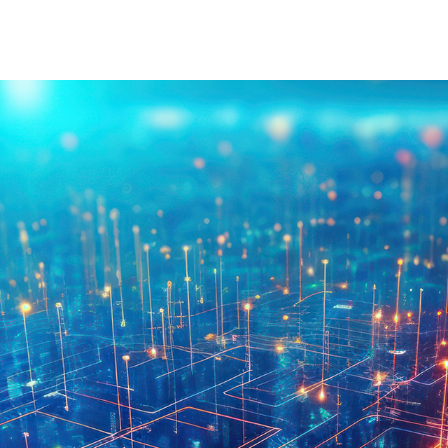
À Propos D'injet
Alimentati
Notre Histoire
Nouvelle 
Notre Approche
Nos Valeurs
Service Client
Rejoignez
Télécharger
Contact