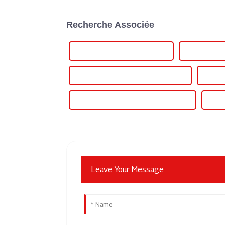
Recherche Associée
Meilleure alimentation variable
Alimentation 
Alimentation à sortie variable en gros
Aliment
Meilleure alimentation à sortie variable
Alime
Leave Your Message