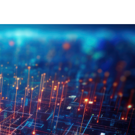
on Électrique Industrielle
INJET Aujourd'hui
Énergie
Blogs
Vidéos
-Nous