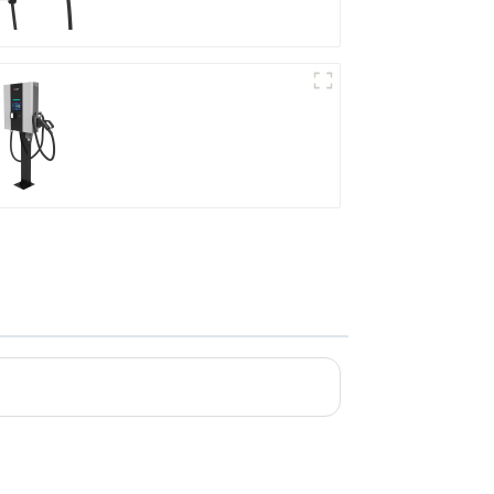
Station de recharge
compacte CC
oire du président Wang Jun