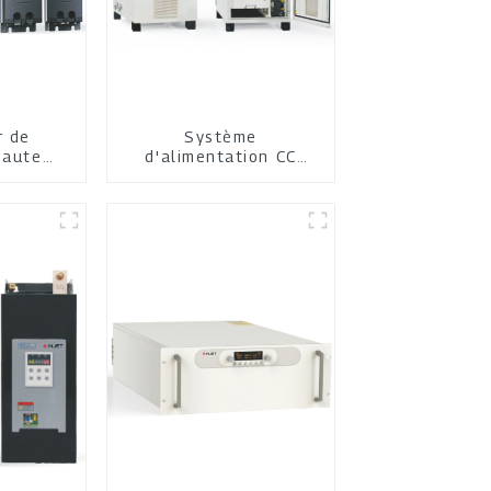
r de
Système
haute
d'alimentation CC
nce
IGBT