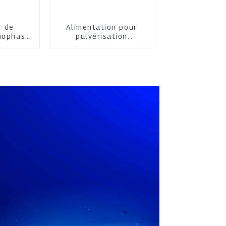
r de
Alimentation pour
nophasé
pulvérisation
tion
cathodique moyenne
fréquence