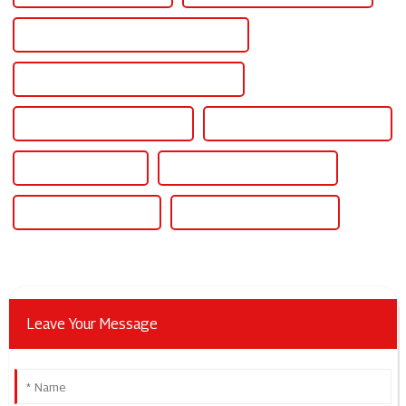
Alimentation à courant constant réglable
Bloc d'alimentation réglable pour établi
Alimentation CA/CC réglable
Alimentation 12 V CC réglable
Alimentation CA CC
Alimentation de table CA/CC
Alimentation CA et CC
Alimentation variable 60 V
Leave Your Message