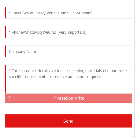
AI Helps Write
Send