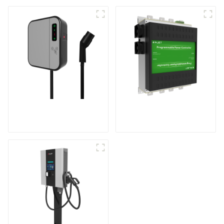
Mini chargeur CA
Produits brevetés
pour véhicule
internationaux
électrique