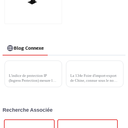
Station de recharge
compacte CC
Blog Connexe
IP45 ou IP65 ? Comment choisir un chargeur domestique plus économique ?
Nouvelles passionnantes de la 134e Foire de Canton : les nouvelles énergies et la mobilité intelligente à l'honneur
L'indice de protection IP
La 134e Foire d'import-export
(Ingress Protection) mesure la
de Chine, connue sous le nom
résistance d'un appareil à
de « Foire de Canton », a
l'infiltration d'éléments
débuté le 15 octobre 2023 à
externes, tels que la poussière,
Guangzhou, captivant
la saleté et l'humidité.
exposants et acheteurs du
Développé par l'International...
monde entier. Cette édition...
Recherche Associée
Alimentation CC réglable
Alimentation à courant réglable