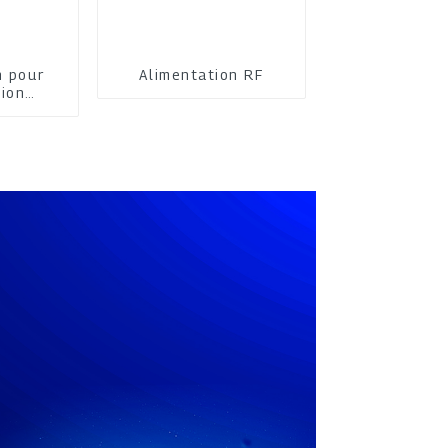
n pour
Alimentation RF
tion
moyenne
ce