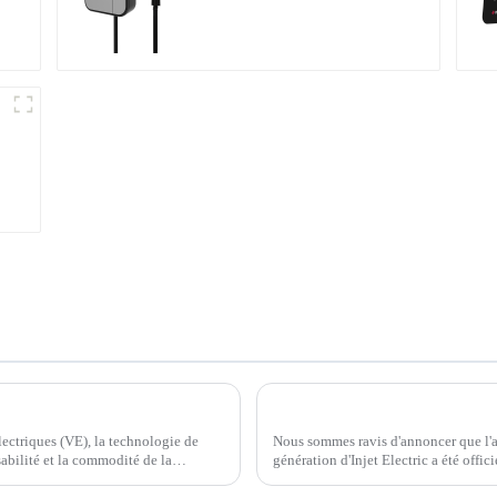
Chargeur Ampax DC EV d'Injet New Energy : dynamiser l'avenir des véhicules électriques
ectriques (VE), la technologie de
Nous sommes ravis d'annoncer que l'
sabilité et la commodité de la
génération d'Injet Electric a été offi
tests et de vérifications.