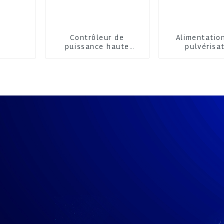
Contrôleur de
Alimentatio
puissance haute
pulvérisa
performance
cathodique 
fréquen