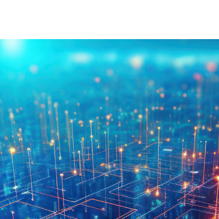
À Propos D'injet
Alimentati
Notre Histoire
Nouvelle 
Notre Approche
Nos Valeurs
Service Client
Rejoignez
Télécharger
Contact