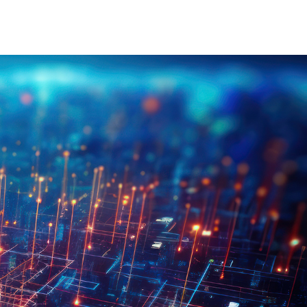
on Électrique Industrielle
INJET Aujourd'hui
Énergie
Blogs
Vidéos
-Nous