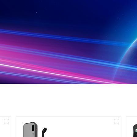
Mini chargeur CA pour
à
véhicule électrique