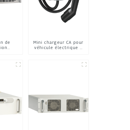
on de
Mini chargeur CA pour
tion
véhicule électrique à
que
domicile