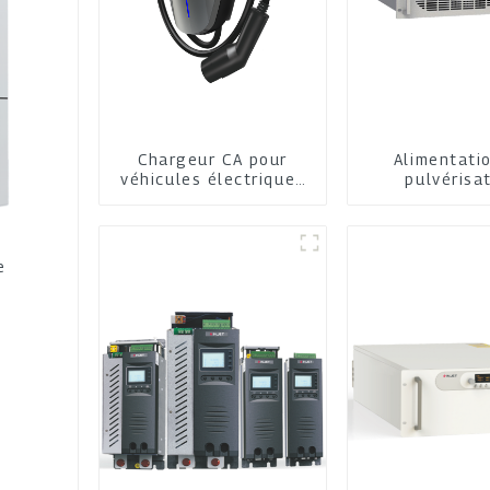
Chargeur CA pour
Alimentati
véhicules électriques
pulvérisa
pour la maison et
cathodi
l'entreprise
e