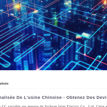
alisée
alisée De L'usine Chinoise - Obtenez Des Devi
n CC variable sur mesure de Sichuan Injet Electric Co., Ltd. Cette 