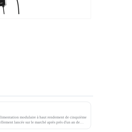
votre entreprise
Module d'alimentation électrique d'Injet Electric - Efficacité de conversion jusqu'à 97 %
alimentation modulaire à haut rendement de cinquième
ciellement lancée sur le marché après près d'un an de