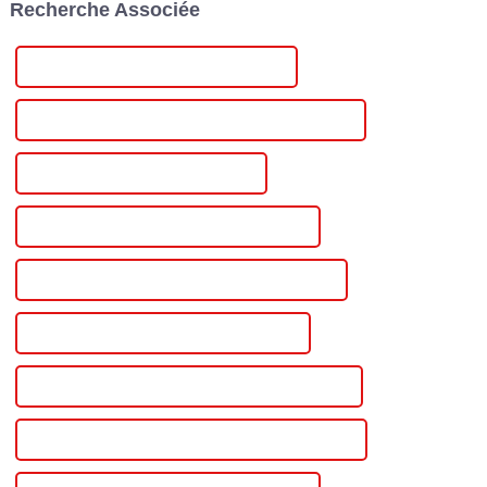
Recherche Associée
succès retentissant. Injet
Electric et sa filiale à 100 %…
Alimentation de laboratoire certifiée CE
Meilleure alimentation pour paillasse de laboratoire
Alimentation de laboratoire célèbre
Tension d'alimentation industrielle en Chine
Tension d'alimentation industrielle personnalisée
Tension d'alimentation industrielle en gros
Tension d'alimentation industrielle de haute qualité
Certification CE Tension d'alimentation industrielle