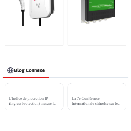
Rendez votre
Produits brevetés
recharge à domicile
internationaux
plus sûre et plus
intelligente.
Recharge à grande
vitesse pour vos
véhicules électriques
à domicile.
Blog Connexe
IP45 ou IP65 ? Comment choisir un chargeur domestique plus économique ?
INJET démontre son leadership technologique lors de la 7e Conférence internationale chinoise sur l'industrie du stockage d'énergie et du photovoltaïque
L'indice de protection IP
La 7e Conférence
(Ingress Protection) mesure la
internationale chinoise sur le
résistance d'un appareil à
secteur du photovoltaïque et
l'infiltration d'éléments
du stockage d'énergie, qui s'est
externes, tels que la poussière,
tenue du 17 au 20 novembre
la saleté et l'humidité.
2024 à Chengdu, dans le
Développé par l'International...
Sichuan, s'est conclue avec un