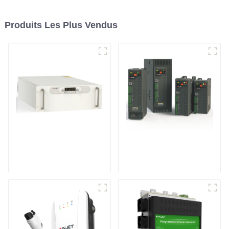
Produits Les Plus Vendus
Alimentation pour
Contrôleur de
pulvérisation
puissance
cathodique moyenne
monophasé à usage
fréquence
général