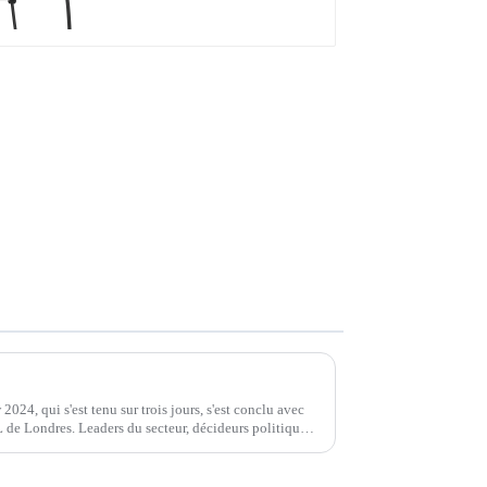
Injet New Energy brille au London EV Show 2024, en présentant une solution de recharge innovante pour véhicules électriques
4, qui s'est tenu sur trois jours, s'est conclu avec
 de Londres. Leaders du secteur, décideurs politiques
unis pour discuter d'un projet innovant.