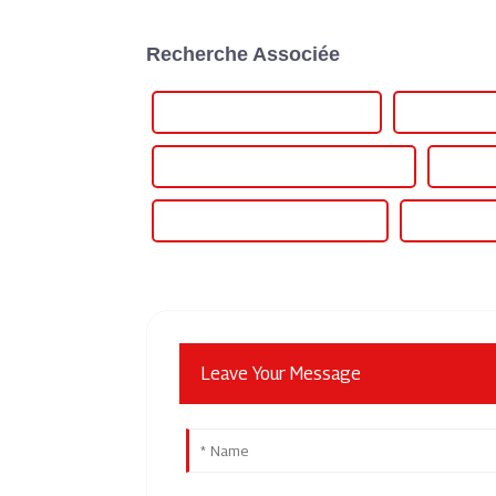
Recherche Associée
Alimentation 40 A certifiée CE
Meilleure al
Alimentation 36 V CC personnalisée
Aliment
Meilleure alimentation 36 V CC
Célèbre ali
Leave Your Message