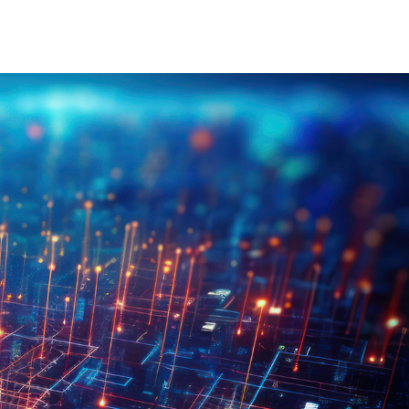
on Électrique Industrielle
INJET Aujourd'hui
Énergie
Blogs
Vidéos
-Nous