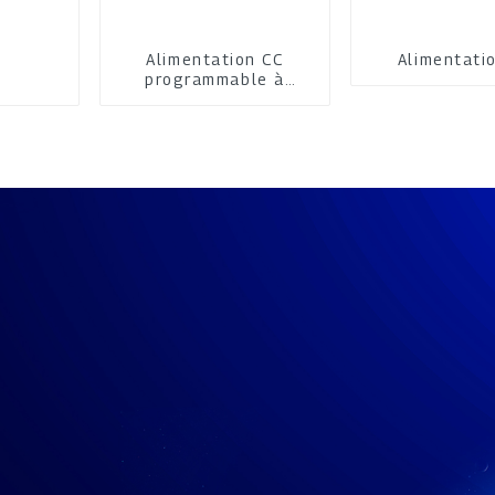
Alimentation CC
Alimentati
programmable à
refroidissement par
air