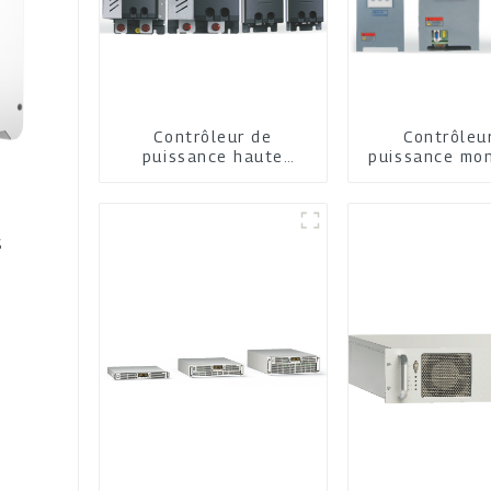
Contrôleur de
Contrôleu
puissance haute
puissance mo
performance
multifonc
S