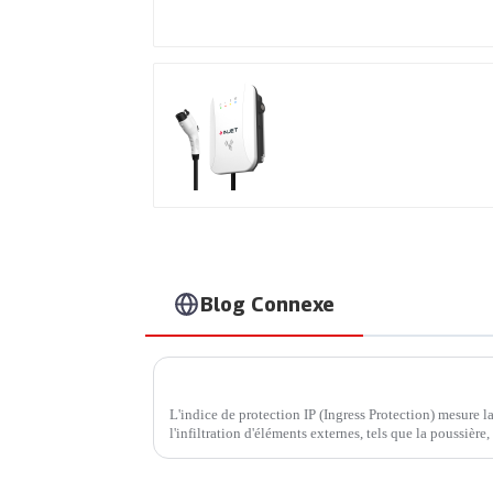
Rendez votre recharge
à domicile plus sûre et
plus intelligente.
Recharge à grande
vitesse pour vos
véhicules électriques 
domicile.
Blog Connexe
L'indice de protection IP (Ingress Protection) mesure la
l'infiltration d'éléments externes, tels que la poussière
l'International...