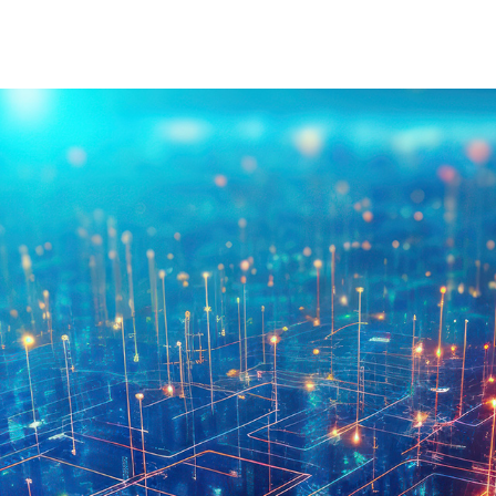
À Propos D'injet
Alimentati
Notre Histoire
Nouvelle 
Notre Approche
Nos Valeurs
Service Client
Rejoignez
Télécharger
Contact