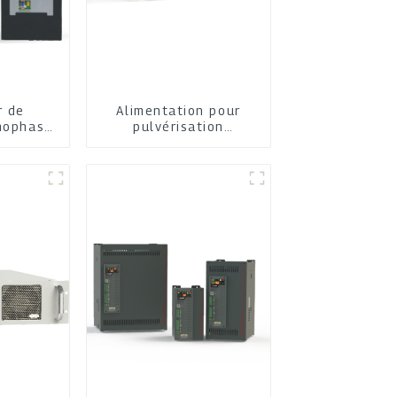
r de
Alimentation pour
nophasé
pulvérisation
tion
cathodique moyenne
fréquence