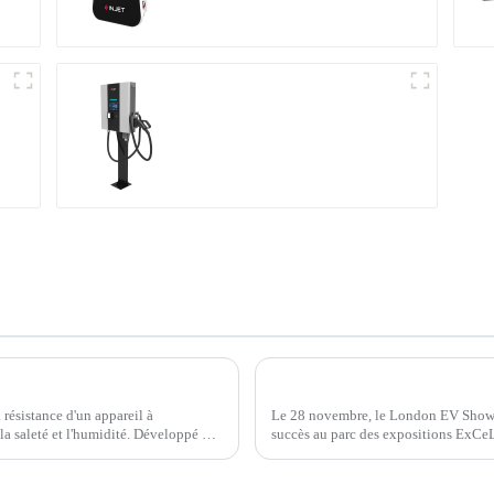
Station de recharge
compacte CC
à
IP45 ou IP65 ? Comment choisir un chargeur domestique plus économique ?
 résistance d'un appareil à
Le 28 novembre, le London EV Show 202
, la saleté et l'humidité. Développé par
succès au parc des expositions ExCeL
et innovateurs visionnaires se sont ré