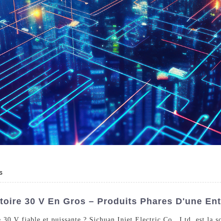
s
toire 30 V En Gros – Produits Phares D'une En
 30 V fiable et puissante ? Sichuan Injet Electric Co., Ltd. est la 