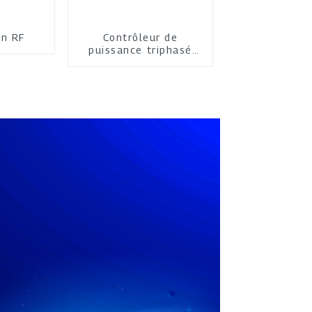
on RF
Contrôleur de
puissance triphasé
multifonction