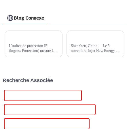
Blog Connexe
IP45 ou IP65 ? Comment choisir un chargeur domestique plus économique ?
Injet New Energy s'associe à Hubject pour accélérer l'innovation mondiale en matière de recharge de véhicules électriques
L'indice de protection IP
Shenzhen, Chine — Le 5
(Ingress Protection) mesure la
novembre, Injet New Energy et
résistance d'un appareil à
Hubject ont officialisé une
l'infiltration d'éléments
collaboration historique lors
externes, tels que la poussière,
d'une cérémonie de signature
la saleté et l'humidité.
au stand 1A220 du Shenzhen
Développé par l'International...
International Charging Pile and
Recherche Associée
...
Alimentation régulée 12 V à 12 V en gros
Alimentation régulée 12 V à 12 V de haute qualité
Alimentation régulée 12 V à 12 V certifiée CE