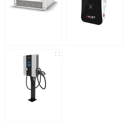
Onduleur de
Chargeur de véhicule
stockage d'énergie
électrique intelligent
modulaire
et astucieux
Station de recharge
compacte CC