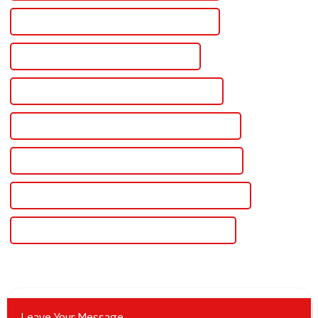
Meilleure alimentation régulée 12 V vers 12 V
Alimentation régulée 12 V à 12 V célèbre
Alimentation 12 V pour amplificateur en Chine
Alimentation 12 V personnalisée pour amplificateur
Alimentation 12 V pour amplificateur, vente en gros
Alimentation 12 V de haute qualité pour amplificateur
Alimentation 12 V certifiée CE pour amplificateur
Leave Your Message