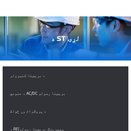
د ST لړۍ
د بریښنا کنټرولر
د عمومي AC/DC بریښنا رسولو
د پروګرام وړ ځواک
د RF/سپټرینګ بریښنا رسولو