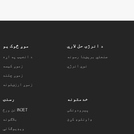
د انرژۍ حل لارې
موږ څوک یو
صنعتي برېښنا رسونه
د انجیټ په اړه
نوې انرژي
زموږ کیسه
زموږ چلند
زموږ ارزښتونه
خدمتونه
رسنۍ
پېرودونکی
نن ورځ INJET
ډاونلوډ کړئ
بلاګونه
ویډیوګانې