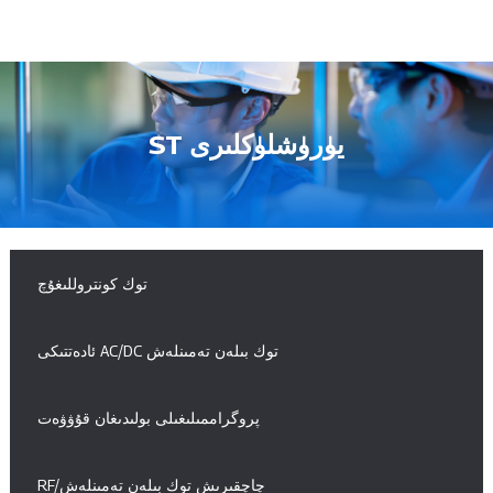
ST يۈرۈشلۈكلىرى
توك كونتروللىغۇچ
ئادەتتىكى AC/DC توك بىلەن تەمىنلەش
پروگراممىلىغىلى بولىدىغان قۇۋۋەت
RF/چاچقىرىش توك بىلەن تەمىنلەش