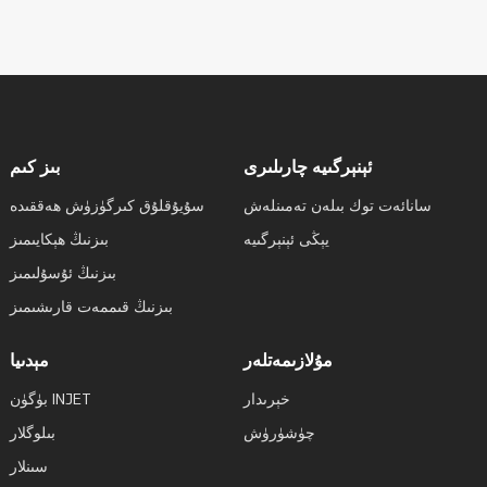
ئېنېرگىيە چارىلىرى
بىز كىم
سانائەت توك بىلەن تەمىنلەش
سۇيۇقلۇق كىرگۈزۈش ھەققىدە
يېڭى ئېنېرگىيە
بىزنىڭ ھېكايىمىز
بىزنىڭ ئۇسۇلىمىز
بىزنىڭ قىممەت قارىشىمىز
مۇلازىمەتلەر
مېدىيا
خېرىدار
بۈگۈن INJET
چۈشۈرۈش
بىلوگلار
سىنلار