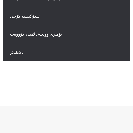
ئىندۇكسىيە كۈچى
يۇقىرى ۋولت/ئالاھىدە قۇۋۋەت
باشقىلار