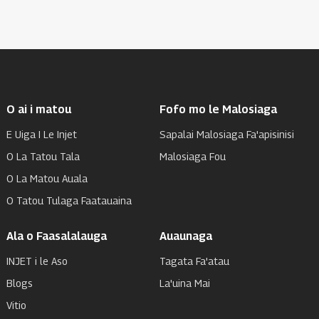
O ai i matou
Fofo mo le Malosiaga
E Uiga I Le Injet
Sapalai Malosiaga Fa'apisinisi
O La Tatou Tala
Malosiaga Fou
O La Matou Auala
O Tatou Tulaga Faatauaina
Ala o Faasalalauga
Auaunaga
INJET i le Aso
Tagata Fa'atau
Blogs
La'uina Mai
Vitio