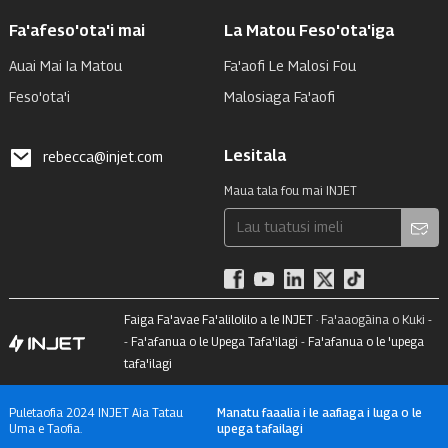
Fa'afeso'ota'i mai
La Matou Feso'ota'iga
Auai Mai Ia Matou
Fa'aofi Le Malosi Fou
Feso'ota'i
Malosiaga Fa'aofi
Lesitala
rebecca@injet.com
Maua tala fou mai INJET
Faiga Fa'avae Fa'alilolilo a le INJET
· Fa'aaogāina o Kuki -
-
Fa'afanua o le Upega Tafa'ilagi
-
Fa'afanua o le 'upega
tafa'ilagi
Puletaofia 2024 INJET Aia Tatau
Manatu faaalia i le aafiaga i luga o le
Uma e Taofia.
upega tafailagi