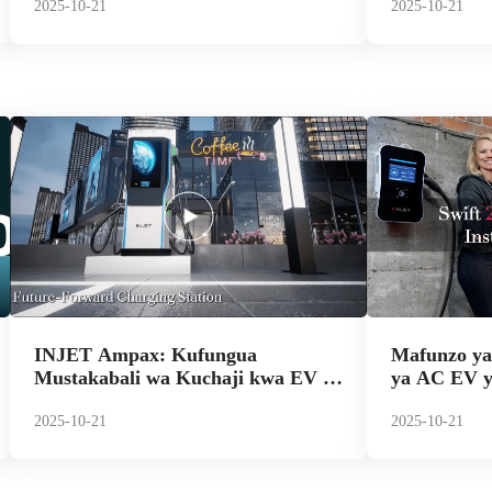
Kizazi Kijacho
2025-10-21
2025-10-21
INJET Ampax: Kufungua
Mafunzo ya
Mustakabali wa Kuchaji kwa EV -
ya AC EV y
Miundo Bunifu Inayokuja
Swift 2.0"
2025-10-21
2025-10-21