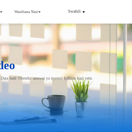
Swahili
Wasiliana Nasi
deo
 Umeme Wa Viwandani
INJET Leo
Data hadi Vitendo: anuwai ya nyenzo kuhusu kazi yetu.
pya
Blogu
Video
i
no