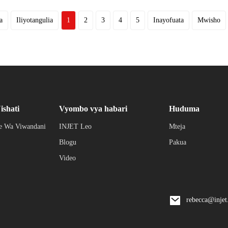
a
Iliyotangulia
1
2
3
4
5
Inayofuata
Mwisho
ishati
Vyombo vya habari
Huduma
 Wa Viwandani
INJET Leo
Mteja
Blogu
Pakua
Video
rebecca@inje