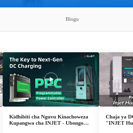
Blogu
Kidhibiti cha Nguvu Kinachoweza
Chaja ya D
Kupangwa cha INJET - Ubongo
"INJET Hu
Uliofichwa wa Chaja za EV za
ukubwa, U