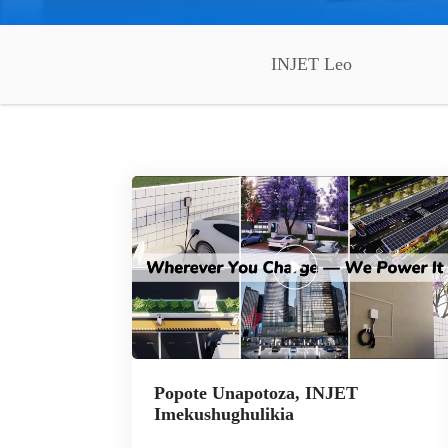
INJET Leo
Popote Unapotoza, INJET
Imekushughulikia