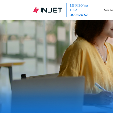
MSIMBO WA
Sisi N
HISA
300820.SZ