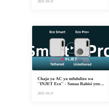
2025-10-21
Chaja ya AC ya mfululizo wa
''INJET Eco'' - Sanaa Rahisi yenye
Ubunifu na Teknolojia iliyojengwa
kwa ajili ya 𝐭𝐡𝐞 𝐔𝐊
2025-10-21