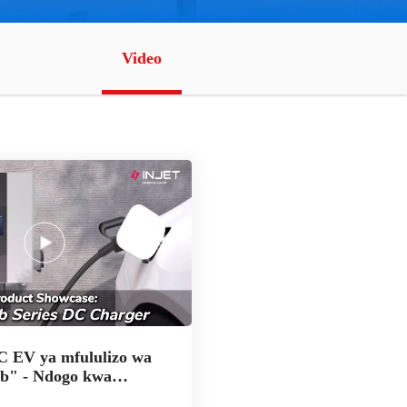
Video
C EV ya mfululizo wa
b" - Ndogo kwa
wezo mkubwa