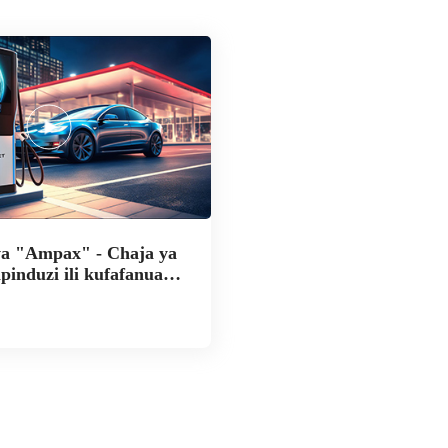
wa "Ampax" - Chaja ya
induzi ili kufafanua
 ya EV