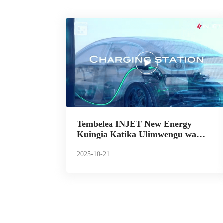
Tembelea INJET New Energy
Kuingia Katika Ulimwengu wa
Kuchaji wa EV ukitumia
@ChengduPlus
2025-10-21