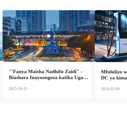
'"Fanya Maisha Nadhifu Zaidi" -
Mfululizo 
Biashara Inayoongoza katika Ugavi
DC ya kimap
wa Umeme na Bidhaa za Kuchaji
upya Chaji
Magari ya Kielektroniki nchini
2025-10-21
2024-03-09
China