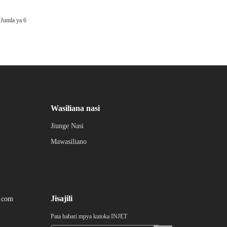
Jumla ya 6
Wasiliana nasi
Jiunge Nasi
Mawasiliano
Jisajili
t.com
Pata habari mpya kutoka INJET