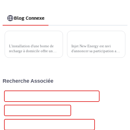
Blog Connexe
Comment choisir un chargeur de véhicule électrique domestique pour votre véhicule ?
Injet New Energy présentera des solutions de recharge innovantes en tant que sponsor Silver au London EV Show 2024
L'installation d'une borne de
Injet New Energy est ravi
recharge à domicile offre un
d'annoncer sa participation au
confort inégalé à chaque foyer.
prochain London EV Show
Actuellement, les bornes de
2024, un rassemblement de
recharge domestiques sont
premier plan pour l'industrie
principalement de 240 V,
mondiale des véhicules
niveau 2. Profitez d'une
électriques (VE) qui se tiendra
Recherche Associée
recharge rapide à domicile.
à ExCel London...
Avec…
Bloc d'alimentation de laboratoire personnalisé 30 V
Alimentation de table 30 V en gros
Alimentation de laboratoire 30 V de haute qualité