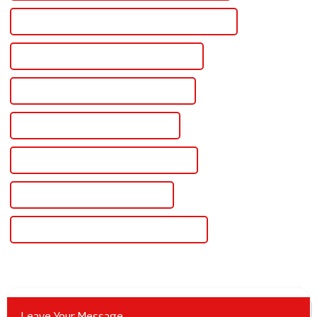
Bloc d'alimentation de laboratoire 30 V certifié CE
Meilleure alimentation de laboratoire 30 V
Célèbre alimentation de laboratoire 30 V
Alimentation réglable 30 V en Chine
Alimentation réglable 30 V personnalisée
Alimentation réglable 30 V en gros
Alimentation réglable 30 V de haute qualité
Leave Your Message