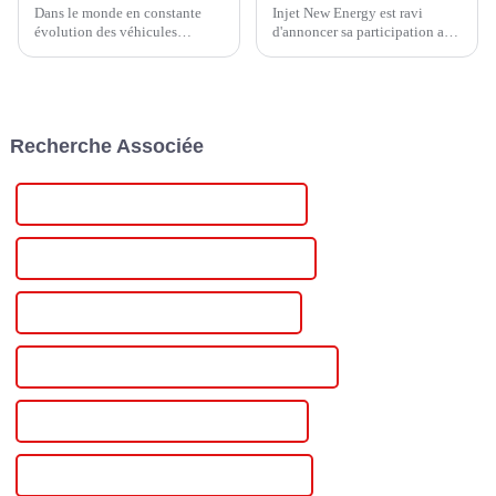
Dans le monde en constante
Injet New Energy est ravi
évolution des véhicules
d'annoncer sa participation au
électriques (VE), la technologie
prochain London EV Show
de recharge est un facteur
2024, un rassemblement de
essentiel pour déterminer la
premier plan pour l'industrie
faisabilité et la commodité de
mondiale des véhicules
la mobilité électrique. Une
électriques (VE) qui se tiendra
Recherche Associée
entreprise qui a fait...
à ExCel London...
Unité d'alimentation industrielle chinoise
Bloc d'alimentation industriel personnalisé
Unité d'alimentation industrielle en gros
Bloc d'alimentation industriel de haute qualité
Bloc d'alimentation industriel certifié CE
Meilleure unité d'alimentation industrielle