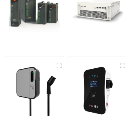
Contrôleur de
Onduleur de
puissance
stockage d'énergie
monophasé à usage
modulaire
général
Mini chargeur CA
Chargeur de véhicule
pour véhicule
électrique intelligent
électrique
et astucieux