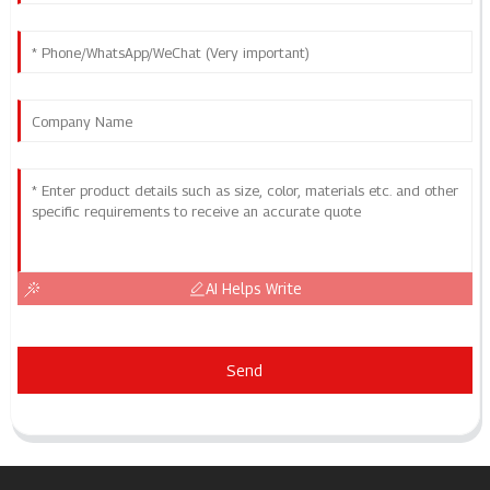
AI Helps Write
Send