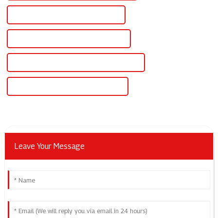
Célèbre bloc d'alimentation industriel
Alimentation industrielle chinoise 24 V
Alimentation industrielle personnalisée 24 V
Alimentation industrielle 24 V en gros
Leave Your Message