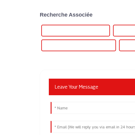
Recherche Associée
Onduleur pour délestage de charge
Hybride à
Onduleur avec batterie pour la maison
Ondule
Leave Your Message