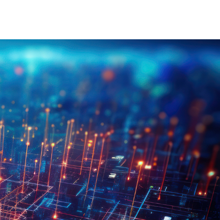
on Électrique Industrielle
INJET Aujourd'hui
Énergie
Blogs
Vidéos
-Nous