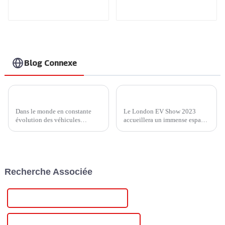
recharge à domicile
internationaux
plus sûre et plus
intelligente.
Recharge à grande
vitesse pour vos
véhicules électriques
à domicile.
Blog Connexe
Chargeur Ampax DC EV d'Injet New Energy : dynamiser l'avenir des véhicules électriques
Actualités du salon : Rejoignez Injet New Energy au London EV Show 2023
Dans le monde en constante
Le London EV Show 2023
évolution des véhicules
accueillera un immense espace
électriques (VE), la technologie
d'exposition de plus de 15 000
de recharge est un facteur
m² à l'ExCel London du 28 au
essentiel pour déterminer la
30 novembre. Le London EV
faisabilité et la commodité de
Show 2023 est un événement
la mobilité électrique. Une
majeur pour les véhicules à
Recherche Associée
entreprise qui a fait...
énergies nouvelles et les
véhicules intelligents.
Alimentation réglable 30 V en Chine
Alimentation réglable 30 V personnalisée