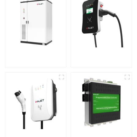
Système de stockage
Recharge puissante
d'énergie en armoire
pour votre maison et
votre entreprise
Rendez votre
Produits brevetés