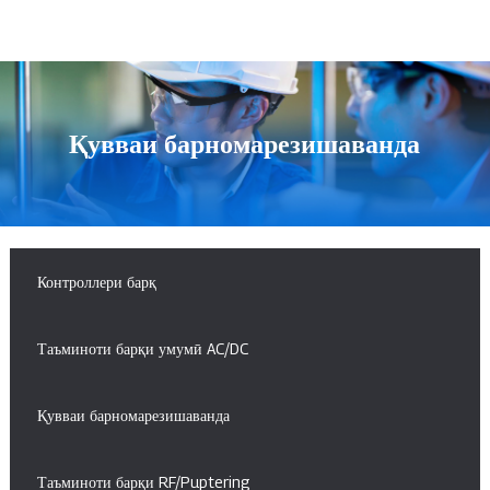
Қувваи барномарезишаванда
Контроллери барқ
Таъминоти барқи умумӣ AC/DC
Қувваи барномарезишаванда
Таъминоти барқи RF/Puptering