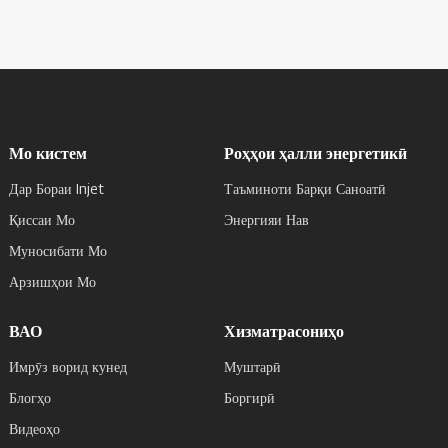
Мо кистем
Роҳҳои ҳалли энергетикӣ
Дар Бораи Injet
Таъминоти Барқи Саноатӣ
Қиссаи Мо
Энергияи Нав
Муносибати Мо
Арзишҳои Мо
ВАО
Хизматрасониҳо
Имрӯз ворид кунед
Муштарӣ
Блогҳо
Боргирӣ
Видеоҳо