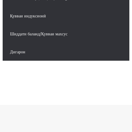
Қувваи индуксионӣ
Шиддати баланд/Қувваи махсус
Дигарон