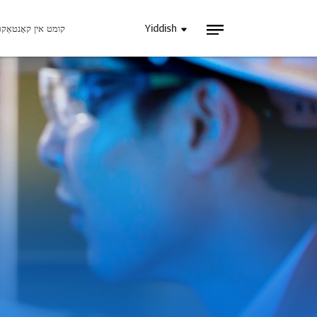
Yiddish
קומט אין קאָנטאַק
INJET היינט
אינדוסטריעלע מא
בלאָגס
נ
ווידעאס
קומט