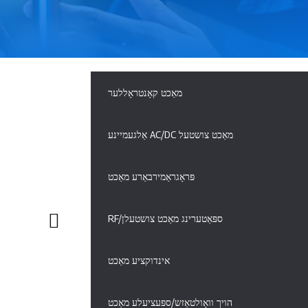
מאַכט קאָנטראָללער
אַלגעמיינע AC/DC מאַכט צושטעל
פּראָגראַמירבאַרע מאַכט
RF/ספּאַטערינג מאַכט צושטעלן
אינדוקציע מאַכט
הויך וואָולטאַזש/ספּעציעלע מאַכט