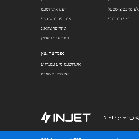
לע מאַכט צושטעל
וועגן אינדזשעט
נייע ענערגיע
אונדזער געשיכטע
אונדזער צוגאַנג
אונדזערע ווערטן
אונדזער נעץ
אינדזשעט נייע ענערגיע
אינדזשעט מאַכט
ַנס_סייטמאַפּ