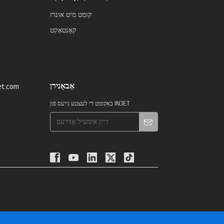
קומט מיט אונדז
קאָנטאַקט
אַבאָנירן
et.com
באַקומט די לעצטע נייעס פֿון INJET