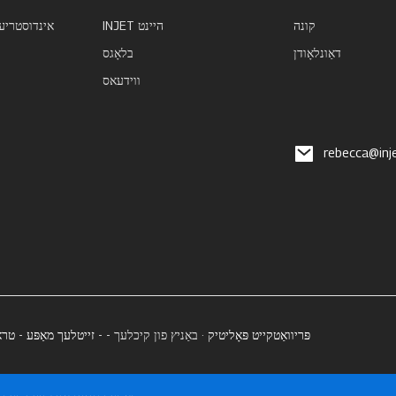
קונה
INJET היינט
אינדוסטריע
דאַונלאָודן
בלאָגס
ווידעאס
rebecca@inj
INJET פּריוואַטקייט פּאָליטיק
· באַניץ פון קיכלעך - -
זייטלעך מאַפּע
-
טרא