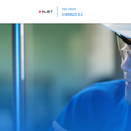
סטאַק קאָד
300820.SZ