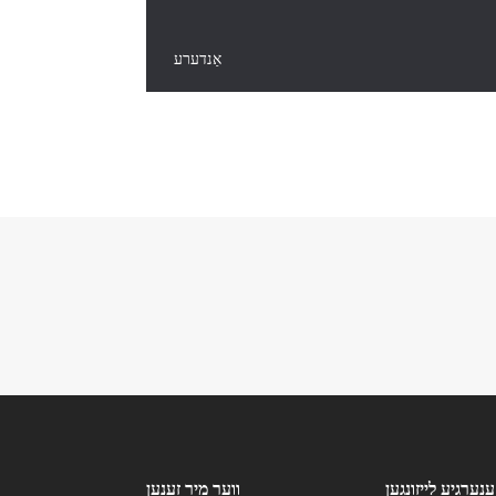
אַנדערע
ענערגיע לייזונגען
ווער מיר זענען