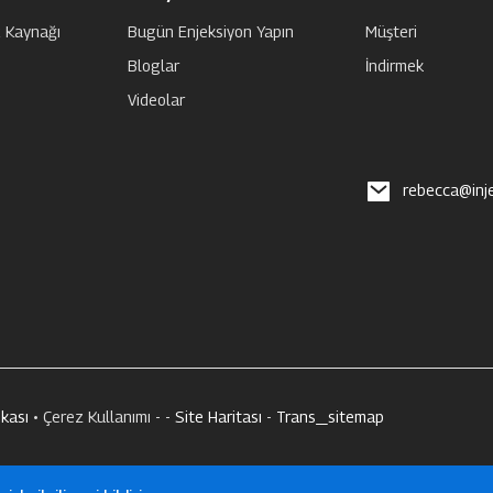
ç Kaynağı
Bugün Enjeksiyon Yapın
Müşteri
Bloglar
İndirmek
Videolar
rebecca@inj
ikası
• Çerez Kullanımı - -
Site Haritası
-
Trans_sitemap