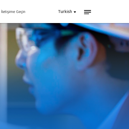
Turkish
İletişime Geçin
el Güç Kaynağı
Bugün Enjeksiyon Yapın
i
Bloglar
Videolar
ın
mek