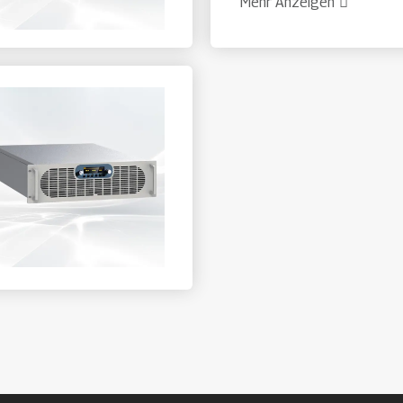
Mehr Anzeigen
die Verwendung mit HF-Netz
anderer Hersteller ist möglic