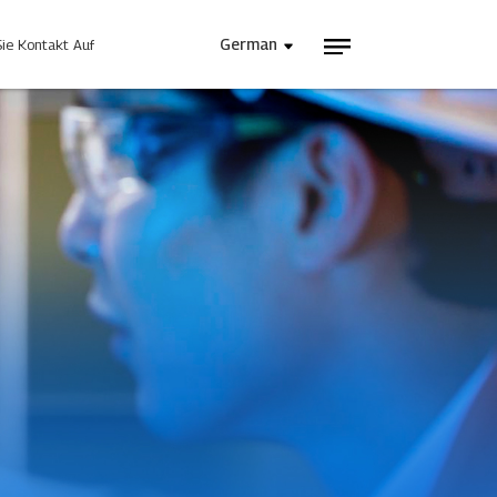
German
ie Kontakt Auf
lle Stromversorgung
INJET Heute
gie
Blogs
Videos
 Sie Uns