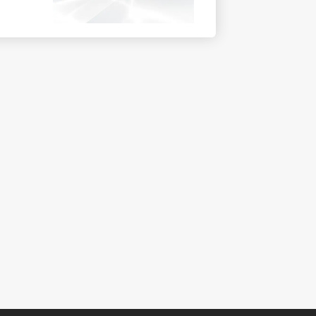
teilen
h.