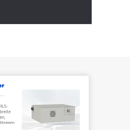
er
 RLS-
breite
en,
chleimen
n. Auch