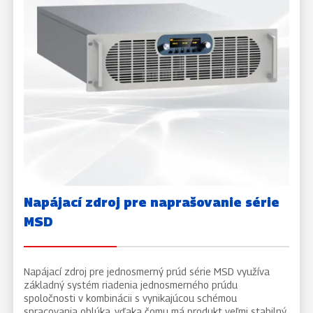
Napájací zdroj pre naprašovanie série
MSD
Napájací zdroj pre jednosmerný prúd série MSD využíva
základný systém riadenia jednosmerného prúdu
spoločnosti v kombinácii s vynikajúcou schémou
spracovania oblúka, vďaka čomu má produkt veľmi stabilný