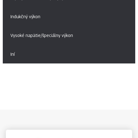
Indukčný výkon
Vysoké napätie/špeciálny výkon
Iní