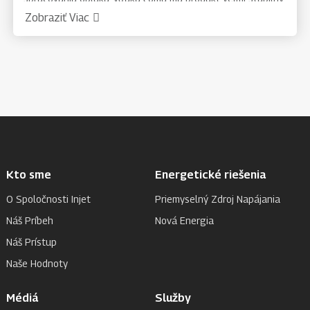
výkon, vysokú spoľahlivosť, malé poškodenie oblúkom a
Zobraziť Viac
dobrú opakovateľnosť procesu. Používa čínske a anglické
rozhranie displeja, ľahko sa ovláda.
Kto sme
Energetické riešenia
O Spoločnosti Injet
Priemyselný Zdroj Napájania
Náš Príbeh
Nová Energia
Náš Prístup
Naše Hodnoty
Médiá
Služby