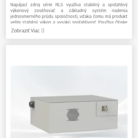
Napájací zdroj série RLS využíva stabilný a spoľahlivý
výkonový zosilňovač a základný systém riadenia
jednosmerného prúdu spoločnosti, vďaka čomu má produkt
veľmi stabilný výkon a vysokú spoľahlivosť. Používa čínske
a anglické rozhranie displeja, ľahko sa ovláda. Používa sa
Zobraziť Viac
hlavne vo fotovoltaickom priemysle, priemysle plochých
displejov, polovodičovom priemysle, chemickom priemysle,
laboratóriách, vedeckom výskume, výrobe atď.