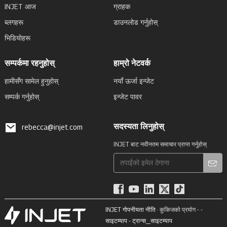
INJET आज
ग्राहक
ब्लगहरू
डाउनलोड गर्नुहोस्
भिडियोहरू
सम्पर्कमा रहनुहोस्
हाम्रो नेटवर्क
हामीसँग सामेल हुनुहोस्
नयाँ ऊर्जा इन्जेट
सम्पर्क गर्नुहोस्
इन्जेट पावर
सदस्यता लिनुहोस्
rebecca@injet.com
INJET बाट नवीनतम समाचार प्राप्त गर्नुहोस्
INJET गोपनीयता नीति
· कुकिजको प्रयोग - -
साइटम्याप
-
ट्रान्स_साइटम्याप