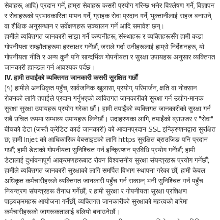
सेवाहरू, आदि) प्रदान गर्ने, हाम्रा सेवाहरू कसरी प्रयोग गरिन्छ भनेर विश्लेषण गर्ने, विज्ञापन
र सेवाहरूको प्रभावकारिता मापन गर्ने, ग्राहक सेवा प्रदान गर्ने, भुक्तानीलाई सहज बनाउने,
वा शैक्षिक अनुसन्धान र सर्वेक्षणहरू सञ्चालन गर्ने आदि समावेश छन्।
हामीले व्यक्तिगत जानकारी साझा गर्ने कम्पनीहरू, संस्थाहरू र व्यक्तिहरूसँग हामी कडा
गोपनीयता सम्झौताहरूमा हस्ताक्षर गर्नेछौं, जसले गर्दा उनीहरूलाई हाम्रो निर्देशनहरू, यो
गोपनीयता नीति र अन्य कुनै पनि सान्दर्भिक गोपनीयता र सुरक्षा उपायहरू अनुसार व्यक्तिगत
जानकारी ह्यान्डल गर्न आवश्यक पर्दछ।
IV. हामी तपाईंको व्यक्तिगत जानकारी कसरी सुरक्षित गर्छौं
(१) हामीले अनधिकृत पहुँच, सार्वजनिक खुलासा, प्रयोग, परिमार्जन, क्षति वा नोक्सान
रोक्नको लागि तपाईंले प्रदान गर्नुभएको व्यक्तिगत जानकारीको सुरक्षा गर्न उद्योग-मानक
सुरक्षा सुरक्षा उपायहरू प्रयोग गरेका छौं। हामी तपाईंको व्यक्तिगत जानकारीको सुरक्षा गर्न
सबै उचित रूपमा सम्भाव्य उपायहरू लिनेछौं। उदाहरणका लागि, तपाईंको ब्राउजर र "सेवा"
बीचको डेटा (जस्तै क्रेडिट कार्ड जानकारी) को आदानप्रदान SSL इन्क्रिप्शनद्वारा सुरक्षित
छ; हामी Injet को आधिकारिक वेबसाइटको लागि https सुरक्षित ब्राउजिङ पनि प्रदान
गर्छौं; हामी डेटाको गोपनीयता सुनिश्चित गर्न इन्क्रिप्शन प्रविधि प्रयोग गर्नेछौं; हामी
डेटालाई दुर्भावनापूर्ण आक्रमणहरूबाट रोक्न विश्वसनीय सुरक्षा संयन्त्रहरू प्रयोग गर्नेछौं;
हामीले व्यक्तिगत जानकारी सुरक्षाको लागि समर्पित विभाग स्थापना गरेका छौं; हामी केवल
अधिकृत कर्मचारीहरूले व्यक्तिगत जानकारी पहुँच गर्न सक्छन् भनी सुनिश्चित गर्न पहुँच
नियन्त्रण संयन्त्रहरू तैनाथ गर्नेछौं; र हामी सुरक्षा र गोपनीयता सुरक्षा प्रशिक्षण
पाठ्यक्रमहरू आयोजना गर्नेछौं, व्यक्तिगत जानकारीको सुरक्षाको महत्त्वको बारेमा
कर्मचारीहरूको जागरूकतालाई बलियो बनाउनेछौं।