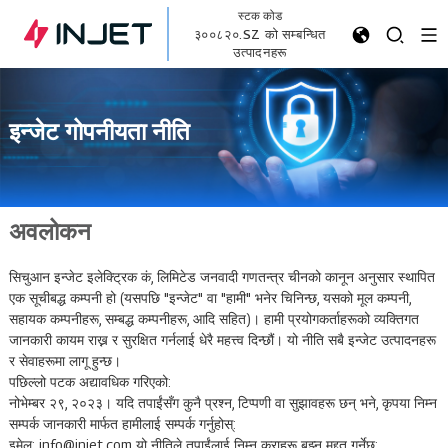
स्टक कोड
३००८२०.SZ को सम्बन्धित
उत्पादनहरू
इन्जेट गोपनीयता नीति
अवलोकन
सिचुआन इन्जेट इलेक्ट्रिक कं, लिमिटेड जनवादी गणतन्त्र चीनको कानून अनुसार स्थापित
एक सूचीबद्ध कम्पनी हो (यसपछि "इन्जेट" वा "हामी" भनेर चिनिन्छ, यसको मूल कम्पनी,
सहायक कम्पनीहरू, सम्बद्ध कम्पनीहरू, आदि सहित)। हामी प्रयोगकर्ताहरूको व्यक्तिगत
जानकारी कायम राख्न र सुरक्षित गर्नलाई धेरै महत्त्व दिन्छौं। यो नीति सबै इन्जेट उत्पादनहरू
र सेवाहरूमा लागू हुन्छ।
पछिल्लो पटक अद्यावधिक गरिएको:
नोभेम्बर २९, २०२३। यदि तपाईंसँग कुनै प्रश्न, टिप्पणी वा सुझावहरू छन् भने, कृपया निम्न
सम्पर्क जानकारी मार्फत हामीलाई सम्पर्क गर्नुहोस्:
इमेल: info@injet.com यो नीतिले तपाईंलाई निम्न कुराहरू बुझ्न मद्दत गर्नेछ: