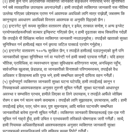
(२) हामी कुनै पनि अप्रासंगिक व्यक्तिगत जानकारी सङ्कलन नगरियोस् भनेर सुनिश्चित
गर्न सबै व्यावहारिक उपायहरू अपनाउनेछौं। हामी तपाईंको व्यक्तिगत जानकारी यस नीतिमा
उल्लेख गरिएका उद्देश्यहरू प्राप्त गर्न आवश्यक अवधिको लागि मात्र राख्नेछौं, जबसम्म कि
कानूनद्वारा अवधारण अवधिको विस्तार आवश्यक वा अनुमति दिइएको छैन।
(३) इन्टरनेट पूर्ण रूपमा सुरक्षित वातावरण होइन, र इमेल, तत्काल सन्देश, र अन्य इन्जेट
प्रयोगकर्ताहरूसँगको सञ्चार इन्क्रिप्ट गरिएको छैन, र हामी दृढताका साथ सिफारिस गर्दछौं
कि तपाईंले यी विधिहरू मार्फत व्यक्तिगत जानकारी नपठाउनुहोस्। तपाईंको खाताको सुरक्षा
सुनिश्चित गर्न हामीलाई मद्दत गर्न कृपया जटिल पासवर्ड प्रयोग गर्नुहोस्।
(४) इन्टरनेट वातावरण १००% सुरक्षित छैन, र तपाईंले हामीलाई पठाउनुभएको कुनै पनि
जानकारीको सुरक्षा सुनिश्चित गर्न वा ग्यारेन्टी गर्न हामी सक्दो प्रयास गर्नेछौं। यदि हाम्रा
भौतिक, प्राविधिक, वा व्यवस्थापन सुरक्षा सुविधाहरू क्षतिग्रस्त भएमा, अनधिकृत पहुँच,
सार्वजनिक खुलासा, छेडछाड, वा जानकारीको विनाशको परिणामस्वरूप, तपाईंको वैध
अधिकार र हितहरूमा क्षति पुग्छ भने, हामी सम्बन्धित कानुनी दायित्व वहन गर्नेछौं।
(५) दुर्भाग्यपूर्ण व्यक्तिगत जानकारी सुरक्षा घटना घटेपछि, हामी तपाईंलाई कानून र
नियमहरूको आवश्यकताहरू अनुसार तुरुन्तै सूचित गर्नेछौं: सुरक्षा घटनाको आधारभूत
अवस्था र सम्भावित प्रभाव, हामीले लिएका वा लिने उपायहरू, र तपाईंले आफैंले जोखिम
रोक्न र कम गर्न चाल्न सक्ने कदमहरू। तपाईंको लागि सुझावहरू, उपचारहरू, आदि। हामी
तपाईंलाई इमेल, पत्र, फोन कल, पुश सूचनाहरू, आदि मार्फत घटनासँग सम्बन्धित
जानकारीको बारेमा तुरुन्तै सूचित गर्नेछौं। व्यक्तिगत जानकारी विषयहरूलाई एक-एक गरी
सूचित गर्न गाह्रो हुँदा, हामी उचित र प्रभावकारी तरिकाले घोषणाहरू जारी गर्नेछौं। साथै,
हामी नियामक अधिकारीहरूको आवश्यकताहरू अनुसार व्यक्तिगत जानकारी सुरक्षा
घटनाहरूको ह्यान्डलिङलाई पनि सक्रिय रूपमा रिपोर्ट गर्नेछौं।