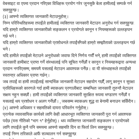
वेबसाइट वा एपमा प्रदान गरिएका विधिहरू प्रयोग गरेर जुनसुकै बेला हामीलाई सम्पर्क गर्न
सक्नुहुन्छ।
(३) आफ्नो व्यक्तिगत जानकारी मेटाउनुहोस्।
निम्न परिस्थितिहरूमा तपाईंले हामीलाई व्यक्तिगत जानकारी मेटाउन अनुरोध गर्न सक्नुहुन्छ:
यदि हाम्रो व्यक्तिगत जानकारीको सङ्कलन र प्रयोगले कानून र नियमहरूको उल्लङ्घन
गर्छ भने।
यदि हाम्रो व्यक्तिगत जानकारीको प्रशोधनले तपाईंसँगको हाम्रो सम्झौताको उल्लङ्घन गर्छ
भने।
यदि हामीले तपाईंको मेटाउने अनुरोधको जवाफ दिने निर्णय गर्यौं भने, हामी तपाईंको व्यक्तिगत
जानकारी हामीबाट प्राप्त गर्ने संस्थालाई पनि सूचित गर्नेछौं र कानून र नियमहरूद्वारा अन्यथा
प्रदान नगरिएसम्म, समयमै यसलाई मेटाउन आवश्यक पर्नेछ। वा यी संस्थाहरूले तपाईंको
स्वतन्त्र अधिकार प्राप्त गर्छन्।
जब तपाईं वा हामी तपाईंलाई सान्दर्भिक जानकारी मेटाउन सहयोग गर्छौं, लागू कानून र सुरक्षा
प्रविधिहरूको कारणले गर्दा हामी ब्याकअप प्रणालीबाट सम्बन्धित जानकारी तुरुन्तै मेटाउन
सक्षम नहुन सक्छौं। हामी तपाईंको व्यक्तिगत जानकारी सुरक्षित रूपमा भण्डारण गर्नेछौं र
यसलाई थप प्रशोधन र अलग गर्नेछौं। , जबसम्म ब्याकअप शुद्ध वा बेनामी बनाउन सकिँदैन।
(४) आफ्नो अधिकार र सहमतिको दायरा परिवर्तन गर्नुहोस्।
प्रत्येक व्यावसायिक कार्यको लागि केही आधारभूत व्यक्तिगत जानकारी पूरा गर्न आवश्यक
पर्दछ (यस नीतिको "भाग १" हेर्नुहोस्)। थप व्यक्तिगत जानकारी सङ्कलन र प्रयोगको
लागि तपाईंले कुनै पनि समयमा आफ्नो सहमति दिन वा फिर्ता लिन सक्नुहुन्छ।
तपाईं निम्न तरिकाले आफैं सञ्चालन गर्न सक्नुहुन्छ: