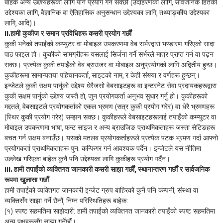
बाहेक अन्य उद्देश्यहरूका लागि पनि प्रयोग गर्न सक्छौं (उदाहरणका लागि, सार्वजनिक हितको
उद्देश्यका लागि, वैज्ञानिक वा ऐतिहासिक अनुसन्धान उद्देश्यका लागि, तथ्याङ्कीय उद्देश्यका
लागि, आदि)।
II.हामी कुकीज र समान प्रविधिहरू कसरी प्रयोग गर्छौं
कुकी भनेको तपाईंको कम्प्युटर वा मोबाइल उपकरणमा वेब सर्भरद्वारा भण्डारण गरिएको सादा
पाठ फाइल हो। कुकीको सामग्रीहरू यसलाई सिर्जना गर्ने सर्भरले मात्र प्राप्त गर्न वा पढ्न
सक्छ। प्रत्येक कुकी तपाईंको वेब ब्राउजर वा मोबाइल अनुप्रयोगको लागि अद्वितीय हुन्छ।
कुकीहरूमा सामान्यतया पहिचानकर्ता, साइटको नाम, र केही संख्या र वर्णहरू हुन्छन्।
इन्जेटले कुकी सक्षम पार्नुको उद्देश्य धेरैजसो वेबसाइटहरू वा इन्टरनेट सेवा प्रदायकहरूद्वारा
कुकी सक्षम पार्नुको उद्देश्य जस्तै हो, जुन प्रयोगकर्ता अनुभव सुधार गर्नु हो। कुकीहरूको
मद्दतले, वेबसाइटले प्रयोगकर्ताको एकल भ्रमण (सत्र कुकी प्रयोग गरेर) वा धेरै भ्रमणहरू
(स्थिर कुकी प्रयोग गरेर) सम्झन सक्छ। कुकीहरूले वेबसाइटहरूलाई तपाईंको कम्प्युटर वा
मोबाइल उपकरणमा भाषा, फन्ट साइज र अन्य ब्राउजिङ प्राथमिकताहरू जस्ता सेटिङहरू
बचत गर्न सक्षम बनाउँछ। यसको मतलब प्रयोगकर्ताहरूले प्रत्येक पटक भ्रमण गर्दा आफ्नो
प्रयोगकर्ता प्राथमिकताहरू पुन: कन्फिगर गर्न आवश्यक पर्दैन। इन्जेटले यस नीतिमा
उल्लेख गरिएका बाहेक कुनै पनि उद्देश्यका लागि कुकीहरू प्रयोग गर्दैन।
III. हामी तपाईंको व्यक्तिगत जानकारी कसरी साझा गर्छौं, स्थानान्तरण गर्छौं र सार्वजनिक
रूपमा खुलासा गर्छौं
हामी तपाईंको व्यक्तिगत जानकारी इन्जेट ग्रुप बाहिरको कुनै पनि कम्पनी, संस्था वा
व्यक्तिसँग साझा गर्ने छैनौं, निम्न परिस्थितिहरू बाहेक:
(१) स्पष्ट सहमतिमा साझेदारी: हामी तपाईंको व्यक्तिगत जानकारी तपाईंको स्पष्ट सहमतिमा
अन्य पक्षहरूसँग साझा गर्नेछौं।