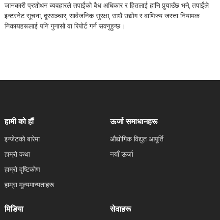
जानकारी प्रशोधन व्यवहारले तपाईंको वैध अधिकार र हितलाई हानि पुर्‍याउँछ भने, तपाईंले
इन्टरनेट सूचना, दूरसञ्चार, सार्वजनिक सुरक्षा, साथै उद्योग र वाणिज्य जस्ता नियामक
निकायहरूलाई पनि गुनासो वा रिपोर्ट गर्न सक्नुहुन्छ।
हामी को हौं
ऊर्जा समाधानहरू
इन्जेटको बारेमा
औद्योगिक विद्युत आपूर्ति
हाम्रो कथा
नयाँ ऊर्जा
हाम्रो दृष्टिकोण
हाम्रा मूल्यमान्यताहरू
मिडिया
सेवाहरू