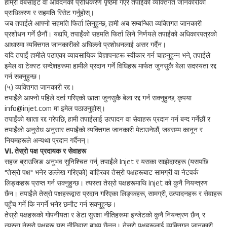
हाम्रो वेबसाइट वा आवेदनको प्राधिकरण पृष्ठमा गएर तपाईंको व्यक्तिगत जानकारीको
प्राधिकरण र सहमति रिसेट गर्नुहोस्।
जब तपाईंले आफ्नो सहमति फिर्ता लिनुहुन्छ, हामी अब सम्बन्धित व्यक्तिगत जानकारी
प्रशोधन गर्ने छैनौं। यद्यपि, तपाईंको सहमति फिर्ता लिने निर्णयले तपाईंको अधिकारपत्रको
आधारमा व्यक्तिगत जानकारीको अघिल्लो प्रशोधनलाई असर गर्दैन।
यदि तपाईं हामीले पठाएका व्यावसायिक विज्ञापनहरू स्वीकार गर्न चाहनुहुन्न भने, तपाईंले
इमेल वा टेक्स्ट सन्देशहरूमा हामीले प्रदान गर्ने विधिहरू मार्फत जुनसुकै बेला सदस्यता रद्द
गर्न सक्नुहुन्छ।
(५) व्यक्तिगत जानकारी रद्द।
तपाईंले आफ्नो पहिले दर्ता गरिएको खाता जुनसुकै बेला रद्द गर्न सक्नुहुन्छ, कृपया
info@injet.com मा इमेल पठाउनुहोस्।
तपाईंको खाता रद्द गरेपछि, हामी तपाईंलाई उत्पादन वा सेवाहरू प्रदान गर्न बन्द गर्नेछौं र
तपाईंको अनुरोध अनुसार तपाईंको व्यक्तिगत जानकारी मेटाउनेछौं, जबसम्म कानून र
नियमहरूले अन्यथा प्रदान गर्दैनन्।
VI. तेस्रो पक्ष प्रदायक र सेवाहरू
सहज ब्राउजिङ अनुभव सुनिश्चित गर्न, तपाईंले Injet र यसका साझेदारहरू (यसपछि
"तेस्रो पक्ष" भनेर उल्लेख गरिएको) बाहिरका तेस्रो पक्षहरूबाट सामग्री वा नेटवर्क
लिङ्कहरू प्राप्त गर्न सक्नुहुन्छ। त्यस्ता तेस्रो पक्षहरूमाथि Injet को कुनै नियन्त्रण
छैन। तपाईंले तेस्रो पक्षहरूद्वारा प्रदान गरिएका लिङ्कहरू, सामग्री, उत्पादनहरू र सेवाहरू
पहुँच गर्ने कि नगर्ने भनेर छनौट गर्न सक्नुहुन्छ।
तेस्रो पक्षहरूको गोपनीयता र डेटा सुरक्षा नीतिहरूमा इन्जेटको कुनै नियन्त्रण छैन, र
त्यस्ता तेस्रो पक्षहरू यस नीतिद्वारा बाध्य छैनन्। तेस्रो पक्षहरूलाई व्यक्तिगत जानकारी