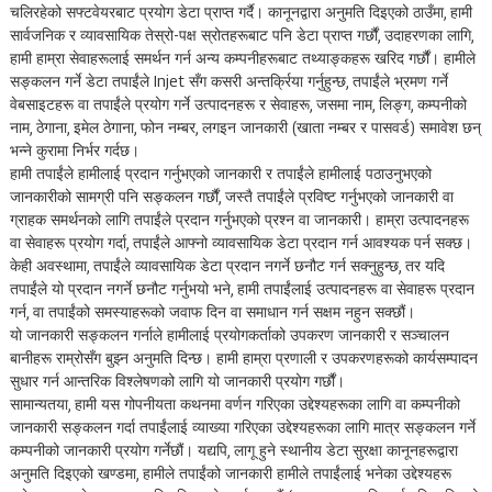
चलिरहेको सफ्टवेयरबाट प्रयोग डेटा प्राप्त गर्दै। कानूनद्वारा अनुमति दिइएको ठाउँमा, हामी
सार्वजनिक र व्यावसायिक तेस्रो-पक्ष स्रोतहरूबाट पनि डेटा प्राप्त गर्छौं, उदाहरणका लागि,
हामी हाम्रा सेवाहरूलाई समर्थन गर्न अन्य कम्पनीहरूबाट तथ्याङ्कहरू खरिद गर्छौं। हामीले
सङ्कलन गर्ने डेटा तपाईंले Injet सँग कसरी अन्तर्क्रिया गर्नुहुन्छ, तपाईंले भ्रमण गर्ने
वेबसाइटहरू वा तपाईंले प्रयोग गर्ने उत्पादनहरू र सेवाहरू, जसमा नाम, लिङ्ग, कम्पनीको
नाम, ठेगाना, इमेल ठेगाना, फोन नम्बर, लगइन जानकारी (खाता नम्बर र पासवर्ड) समावेश छन्
भन्ने कुरामा निर्भर गर्दछ।
हामी तपाईंले हामीलाई प्रदान गर्नुभएको जानकारी र तपाईंले हामीलाई पठाउनुभएको
जानकारीको सामग्री पनि सङ्कलन गर्छौं, जस्तै तपाईंले प्रविष्ट गर्नुभएको जानकारी वा
ग्राहक समर्थनको लागि तपाईंले प्रदान गर्नुभएको प्रश्न वा जानकारी। हाम्रा उत्पादनहरू
वा सेवाहरू प्रयोग गर्दा, तपाईंले आफ्नो व्यावसायिक डेटा प्रदान गर्न आवश्यक पर्न सक्छ।
केही अवस्थामा, तपाईंले व्यावसायिक डेटा प्रदान नगर्ने छनौट गर्न सक्नुहुन्छ, तर यदि
तपाईंले यो प्रदान नगर्ने छनौट गर्नुभयो भने, हामी तपाईंलाई उत्पादनहरू वा सेवाहरू प्रदान
गर्न, वा तपाईंको समस्याहरूको जवाफ दिन वा समाधान गर्न सक्षम नहुन सक्छौं।
यो जानकारी सङ्कलन गर्नाले हामीलाई प्रयोगकर्ताको उपकरण जानकारी र सञ्चालन
बानीहरू राम्रोसँग बुझ्न अनुमति दिन्छ। हामी हाम्रा प्रणाली र उपकरणहरूको कार्यसम्पादन
सुधार गर्न आन्तरिक विश्लेषणको लागि यो जानकारी प्रयोग गर्छौं।
सामान्यतया, हामी यस गोपनीयता कथनमा वर्णन गरिएका उद्देश्यहरूका लागि वा कम्पनीको
जानकारी सङ्कलन गर्दा तपाईंलाई व्याख्या गरिएका उद्देश्यहरूका लागि मात्र सङ्कलन गर्ने
कम्पनीको जानकारी प्रयोग गर्नेछौं। यद्यपि, लागू हुने स्थानीय डेटा सुरक्षा कानूनहरूद्वारा
अनुमति दिइएको खण्डमा, हामीले तपाईंको जानकारी हामीले तपाईंलाई भनेका उद्देश्यहरू