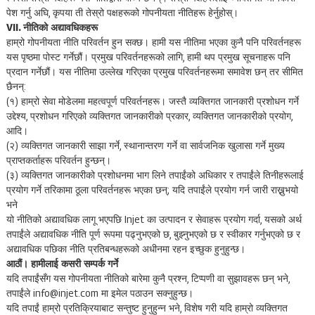
पेश गर्नु अघि, कृपया ती तेस्रो पक्षहरूको गोपनीयता नीतिहरू हेर्नुहोस्।
VII. नीतिको अद्यावधिकहरू
हाम्रो गोपनीयता नीति परिवर्तन हुन सक्छ। हामी यस नीतिमा भएका कुनै पनि परिवर्तनहरू
यस पृष्ठमा पोस्ट गर्नेछौं। प्रमुख परिवर्तनहरूको लागि, हामी थप प्रमुख सूचनाहरू पनि
प्रदान गर्नेछौं। यस नीतिमा उल्लेख गरिएका प्रमुख परिवर्तनहरूमा समावेश छन् तर सीमित
छैनन्:
(१) हाम्रो सेवा मोडेलमा महत्वपूर्ण परिवर्तनहरू। जस्तै व्यक्तिगत जानकारी प्रशोधन गर्ने
उद्देश्य, प्रशोधन गरिएको व्यक्तिगत जानकारीको प्रकार, व्यक्तिगत जानकारीको प्रयोग,
आदि।
(२) व्यक्तिगत जानकारी साझा गर्ने, स्थानान्तरण गर्ने वा सार्वजनिक खुलासा गर्ने मुख्य
प्राप्तकर्ताहरू परिवर्तन हुन्छन्।
(३) व्यक्तिगत जानकारीको प्रशोधनमा भाग लिने तपाईंको अधिकार र तपाईंले तिनीहरूलाई
प्रयोग गर्ने तरिकामा ठूला परिवर्तनहरू भएका छन्; यदि तपाईंले प्रयोग गर्न जारी राख्नुभयो
भने
यो नीतिको अद्यावधिक लागू भएपछि Injet का उत्पादन र सेवाहरू प्रयोग गर्दा, यसको अर्थ
तपाईंले अद्यावधिक नीति पूर्ण रूपमा पढ्नुभएको छ, बुझ्नुभएको छ र स्वीकार गर्नुभएको छ र
अद्यावधिक पछिका नीति प्रतिबन्धहरूको अधीनमा रहन इच्छुक हुनुहुन्छ।
आठौं। हामीलाई कसरी सम्पर्क गर्ने
यदि तपाईंसँग यस गोपनीयता नीतिको बारेमा कुनै प्रश्न, टिप्पणी वा सुझावहरू छन् भने,
तपाईंले info@injet.com मा इमेल पठाउन सक्नुहुन्छ।
यदि तपाईं हाम्रो प्रतिक्रियाबाट सन्तुष्ट हुनुहुन्न भने, विशेष गरी यदि हाम्रो व्यक्तिगत