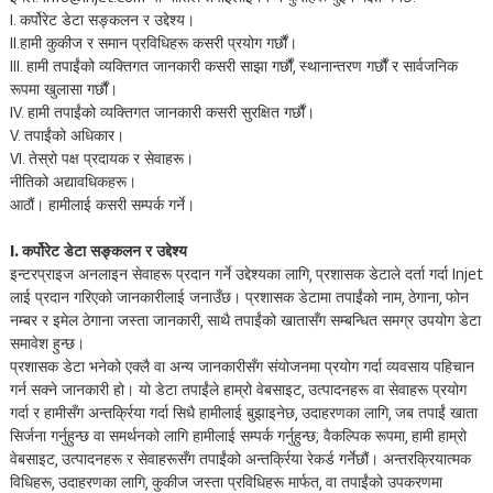
I. कर्पोरेट डेटा सङ्कलन र उद्देश्य।
II.हामी कुकीज र समान प्रविधिहरू कसरी प्रयोग गर्छौं।
III. हामी तपाईंको व्यक्तिगत जानकारी कसरी साझा गर्छौं, स्थानान्तरण गर्छौं र सार्वजनिक
रूपमा खुलासा गर्छौं।
IV. हामी तपाईंको व्यक्तिगत जानकारी कसरी सुरक्षित गर्छौं।
V. तपाईंको अधिकार।
VI. तेस्रो पक्ष प्रदायक र सेवाहरू।
नीतिको अद्यावधिकहरू।
आठौं। हामीलाई कसरी सम्पर्क गर्ने।
I. कर्पोरेट डेटा सङ्कलन र उद्देश्य
इन्टरप्राइज अनलाइन सेवाहरू प्रदान गर्ने उद्देश्यका लागि, प्रशासक डेटाले दर्ता गर्दा Injet
लाई प्रदान गरिएको जानकारीलाई जनाउँछ। प्रशासक डेटामा तपाईंको नाम, ठेगाना, फोन
नम्बर र इमेल ठेगाना जस्ता जानकारी, साथै तपाईंको खातासँग सम्बन्धित समग्र उपयोग डेटा
समावेश हुन्छ।
प्रशासक डेटा भनेको एक्लै वा अन्य जानकारीसँग संयोजनमा प्रयोग गर्दा व्यवसाय पहिचान
गर्न सक्ने जानकारी हो। यो डेटा तपाईंले हाम्रो वेबसाइट, उत्पादनहरू वा सेवाहरू प्रयोग
गर्दा र हामीसँग अन्तर्क्रिया गर्दा सिधै हामीलाई बुझाइनेछ, उदाहरणका लागि, जब तपाईं खाता
सिर्जना गर्नुहुन्छ वा समर्थनको लागि हामीलाई सम्पर्क गर्नुहुन्छ; वैकल्पिक रूपमा, हामी हाम्रो
वेबसाइट, उत्पादनहरू र सेवाहरूसँग तपाईंको अन्तर्क्रिया रेकर्ड गर्नेछौं। अन्तरक्रियात्मक
विधिहरू, उदाहरणका लागि, कुकीज जस्ता प्रविधिहरू मार्फत, वा तपाईंको उपकरणमा