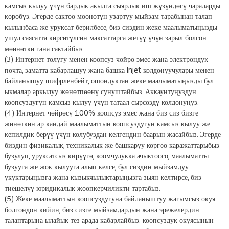
камсыз кылуу үчүн бардык акылга сыярлык иш жүзүндөгү чараларды
көрөбүз. Эгерде сактоо мөөнөтүн узартуу мыйзам тарабынан талап
кылынбаса же уруксат берилбесе, биз сиздин жеке маалыматыңызды
ушул саясатта көрсөтүлгөн максаттарга жетүү үчүн зарыл болгон
мөөнөткө гана сактайбыз.
(3) Интернет толугу менен коопсуз чөйрө эмес жана электрондук
почта, заматта кабарлашуу жана башка Injet колдонуучулары менен
байланышуу шифрленбейт, ошондуктан жеке маалыматыңызды бул
ыкмалар аркылуу жөнөтпөөнү сунуштайбыз. Аккаунтуңуздун
коопсуздугун камсыз кылуу үчүн татаал сырсөздү колдонуңуз.
(4) Интернет чөйрөсү 100% коопсуз эмес жана биз сиз бизге
жөнөткөн ар кандай маалыматтын коопсуздугун камсыз кылуу же
кепилдик берүү үчүн колубуздан келгендин баарын жасайбыз. Эгерде
биздин физикалык, техникалык же башкаруу коргоо каражаттарыбыз
бузулуп, уруксатсыз кирүүгө, коомчулукка ачыктоого, маалыматты
бузууга же жок кылууга алып келсе, бул сиздин мыйзамдуу
укуктарыңызга жана кызыкчылыктарыңызга зыян келтирсе, биз
тиешелүү юридикалык жоопкерчиликти тартабыз.
(5) Жеке маалыматтын коопсуздугуна байланыштуу жагымсыз окуя
болгондон кийин, биз сизге мыйзамдардын жана эрежелердин
талаптарына ылайык тез арада кабарлайбыз: коопсуздук окуясынын