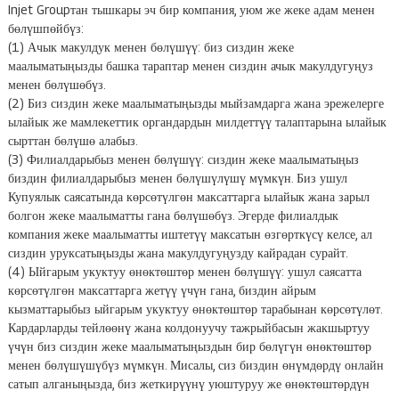
Injet Groupтан тышкары эч бир компания, уюм же жеке адам менен
бөлүшпөйбүз:
(1) Ачык макулдук менен бөлүшүү: биз сиздин жеке
маалыматыңызды башка тараптар менен сиздин ачык макулдугуңуз
менен бөлүшөбүз.
(2) Биз сиздин жеке маалыматыңызды мыйзамдарга жана эрежелерге
ылайык же мамлекеттик органдардын милдеттүү талаптарына ылайык
сырттан бөлүшө алабыз.
(3) Филиалдарыбыз менен бөлүшүү: сиздин жеке маалыматыңыз
биздин филиалдарыбыз менен бөлүшүлүшү мүмкүн. Биз ушул
Купуялык саясатында көрсөтүлгөн максаттарга ылайык жана зарыл
болгон жеке маалыматты гана бөлүшөбүз. Эгерде филиалдык
компания жеке маалыматты иштетүү максатын өзгөрткүсү келсе, ал
сиздин уруксатыңызды жана макулдугуңузду кайрадан сурайт.
(4) Ыйгарым укуктуу өнөктөштөр менен бөлүшүү: ушул саясатта
көрсөтүлгөн максаттарга жетүү үчүн гана, биздин айрым
кызматтарыбыз ыйгарым укуктуу өнөктөштөр тарабынан көрсөтүлөт.
Кардарларды тейлөөнү жана колдонуучу тажрыйбасын жакшыртуу
үчүн биз сиздин жеке маалыматыңыздын бир бөлүгүн өнөктөштөр
менен бөлүшүшүбүз мүмкүн. Мисалы, сиз биздин өнүмдөрдү онлайн
сатып алганыңызда, биз жеткирүүнү уюштуруу же өнөктөштөрдүн