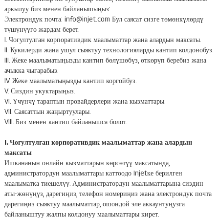
аркылуу биз менен байланышыңыз:
Электрондук почта: info@injet.com Бул саясат сизге төмөнкүлөрдү
түшүнүүгө жардам берет:
I. Чогултулган корпоративдик маалыматтар жана алардын максаты.
II. Кукилерди жана ушул сыяктуу технологияларды кантип колдонобуз.
III. Жеке маалыматыңызды кантип бөлүшөбүз, өткөрүп беребиз жана
ачыкка чыгарабыз.
IV. Жеке маалыматыңызды кантип коргойбуз.
V. Сиздин укуктарыңыз.
VI. Үчүнчү тараптын провайдерлери жана кызматтары.
VII. Саясаттын жаңыртуулары.
VIII. Биз менен кантип байланышса болот.
I. Чогултулган корпоративдик маалыматтар жана алардын
максаты
Ишкананын онлайн кызматтарын көрсөтүү максатында,
администратордун маалыматтары каттоодо Injetке берилген
маалыматка тиешелүү. Администратордун маалыматтарына сиздин
аты-жөнүңүз, дарегиңиз, телефон номериңиз жана электрондук почта
дарегиңиз сыяктуу маалыматтар, ошондой эле аккаунтуңузга
байланыштуу жалпы колдонуу маалыматтары кирет.