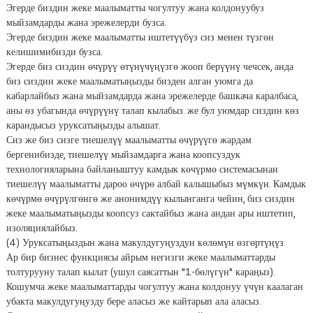
Эгерде биздин жеке маалыматты чогултуу жана колдонуубуз
мыйзамдарды жана эрежелерди бузса.
Эгерде биздин жеке маалыматты иштетүүбүз сиз менен түзгөн
келишимибизди бузса.
Эгерде биз сиздин өчүрүү өтүнүчүңүзгө жооп берүүнү чечсек, анда
биз сиздин жеке маалыматыңызды бизден алган уюмга да
кабарлайбыз жана мыйзамдарда жана эрежелерде башкача каралбаса,
аны өз убагында өчүрүүнү талап кылабыз. же бул уюмдар сиздин көз
карандысыз уруксатыңызды алышат.
Сиз же биз сизге тиешелүү маалыматты өчүрүүгө жардам
бергенибизде, тиешелүү мыйзамдарга жана коопсуздук
технологияларына байланыштуу камдык көчүрмө системасынан
тиешелүү маалыматты дароо өчүрө албай калышыбыз мүмкүн. Камдык
көчүрмө өчүрүлгөнгө же анонимдүү кылынганга чейин, биз сиздин
жеке маалыматыңызды коопсуз сактайбыз жана андан ары иштетип,
изоляциялайбыз.
(4) Уруксатыңыздын жана макулдугуңуздун көлөмүн өзгөртүңүз.
Ар бир бизнес функциясы айрым негизги жеке маалыматтарды
толтурууну талап кылат (ушул саясаттын "1-бөлүгүн" караңыз).
Кошумча жеке маалыматтарды чогултуу жана колдонуу үчүн каалаган
убакта макулдугуңузду бере аласыз же кайтарып ала аласыз.