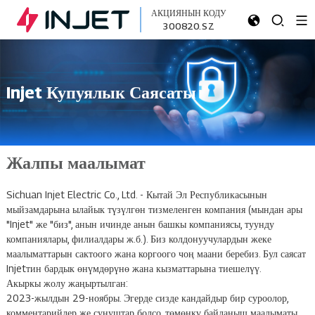
АКЦИЯНЫН КОДУ
300820.SZ
Injet Купуялык Саясаты
Жалпы маалымат
Sichuan Injet Electric Co., Ltd. - Кытай Эл Республикасынын
мыйзамдарына ылайык түзүлгөн тизмеленген компания (мындан ары
"Injet" же "биз", анын ичинде анын башкы компаниясы, туунду
компаниялары, филиалдары ж.б.). Биз колдонуучулардын жеке
маалыматтарын сактоого жана коргоого чоң маани беребиз. Бул саясат
Injetтин бардык өнүмдөрүнө жана кызматтарына тиешелүү.
Акыркы жолу жаңыртылган:
2023-жылдын 29-ноябры. Эгерде сизде кандайдыр бир суроолор,
комментарийлер же сунуштар болсо, төмөнкү байланыш маалыматы