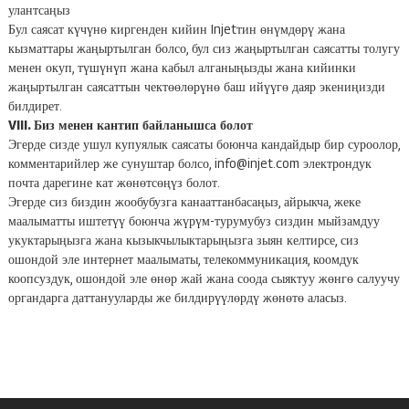
улантсаңыз
Бул саясат күчүнө киргенден кийин Injetтин өнүмдөрү жана
кызматтары жаңыртылган болсо, бул сиз жаңыртылган саясатты толугу
менен окуп, түшүнүп жана кабыл алганыңызды жана кийинки
жаңыртылган саясаттын чектөөлөрүнө баш ийүүгө даяр экениңизди
билдирет.
VIII. Биз менен кантип байланышса болот
Эгерде сизде ушул купуялык саясаты боюнча кандайдыр бир суроолор,
комментарийлер же сунуштар болсо, info@injet.com электрондук
почта дарегине кат жөнөтсөңүз болот.
Эгерде сиз биздин жообубузга канааттанбасаңыз, айрыкча, жеке
маалыматты иштетүү боюнча жүрүм-турумубуз сиздин мыйзамдуу
укуктарыңызга жана кызыкчылыктарыңызга зыян келтирсе, сиз
ошондой эле интернет маалыматы, телекоммуникация, коомдук
коопсуздук, ошондой эле өнөр жай жана соода сыяктуу жөнгө салуучу
органдарга даттанууларды же билдирүүлөрдү жөнөтө аласыз.