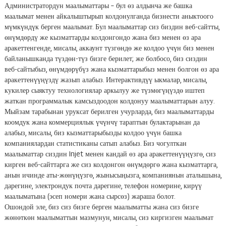
Администратордун маалыматтары – бул өз алдынча же башка
маалымат менен айкалыштырып колдонулганда бизнести аныктоого
мүмкүндүк берген маалымат. Бул маалыматтар сиз биздин веб-сайтты,
өнүмдөрдү же кызматтарды колдонгондо жана биз менен өз ара
аракеттенгенде, мисалы, аккаунт түзгөндө же колдоо үчүн биз менен
байланышканда түздөн-түз бизге берилет; же болбосо, биз сиздин
веб-сайтыбыз, өнүмдөрүбүз жана кызматтарыбыз менен болгон өз ара
аракеттенүүңүздү жазып алабыз. Интерактивдүү ыкмалар, мисалы,
кукилер сыяктуу технологиялар аркылуу же түзмөгүңүздө иштеп
жаткан программалык камсыздоодон колдонуу маалыматтарын алуу.
Мыйзам тарабынан уруксат берилген учурларда, биз маалыматтарды
коомдук жана коммерциялык үчүнчү тараптын булактарынан да
алабыз, мисалы, биз кызматтарыбызды колдоо үчүн башка
компаниялардан статистиканы сатып алабыз. Биз чогулткан
маалыматтар сиздин Injet менен кандай өз ара аракеттенүүңүзгө, сиз
кирген веб-сайттарга же сиз колдонгон өнүмдөргө жана кызматтарга,
анын ичинде аты-жөнүңүзгө, жынысыңызга, компаниянын аталышына,
дарегине, электрондук почта дарегине, телефон номерине, кирүү
маалыматына (эсеп номери жана сырсөз) жараша болот.
Ошондой эле, биз сиз бизге берген маалыматты жана сиз бизге
жөнөткөн маалыматтын мазмунун, мисалы, сиз киргизген маалымат