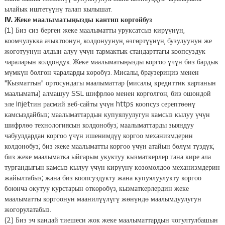
ылайык иштетүүнү талап кылышат.
IV. Жеке маалыматыңызды кантип коргойбуз
(1) Биз сиз берген жеке маалыматты уруксатсыз кирүүнүн,
коомчулукка ачыктоонун, колдонуунун, өзгөртүүнүн, бузулуунун же
жоготуунун алдын алуу үчүн тармактык стандарттагы коопсуздук
чараларын колдондук. Жеке маалыматыңызды коргоо үчүн биз бардык
мүмкүн болгон чараларды көрөбүз. Мисалы, браузериңиз менен
"Кызматтын" ортосундагы маалыматтар (мисалы, кредиттик картанын
маалыматы) алмашуу SSL шифрлөө менен корголгон; биз ошондой
эле Injetтин расмий веб-сайты үчүн https коопсуз серептөөнү
камсыздайбыз; маалыматтардын купуялуулугун камсыз кылуу үчүн
шифрлөө технологиясын колдонобуз; маалыматтарды зыяндуу
чабуулдардан коргоо үчүн ишенимдүү коргоо механизмдерин
колдонобуз; биз жеке маалыматты коргоо үчүн атайын бөлүм түздүк;
биз жеке маалыматка ыйгарым укуктуу кызматкерлер гана кире ала
тургандыгын камсыз кылуу үчүн кирүүнү көзөмөлдөө механизмдерин
жайылтабыз; жана биз коопсуздукту жана купуялуулукту коргоо
боюнча окутуу курстарын өткөрөбүз, кызматкерлердин жеке
маалыматты коргоонун маанилүүлүгү жөнүндө маалымдуулугун
жогорулатабыз.
(2) Биз эч кандай тиешеси жок жеке маалыматтардын чогултулбашын