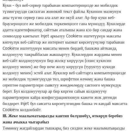
Куки – бул веб-сервер тарабынан компьютериңизде же мобилдик
түзмөгүңүздө сакталган жөнөкөй текст файлы. Кукинин мазмунун
аны түзгөн сервер гана ала алат же окуй алат. Ар бир куки веб-
браузериңизге же мобилдик тиркемеңизге гана мүнөздүү. Кукилерде
адатта идентификатор, сайттын аталышы жана кээ бир сандар жана
символдор камтылат. Injet аркылуу Cookieти иштетүүнүн максаты
көпчүлүк веб-сайттар же интернет кызмат көрсөтүүчүлөр тарабынан
Cookieти иштетүүнүн максаты менен бирдей, башкача айтканда,
колдонуучу тажрыйбасын жакшыртуу. Кукилердин жардамы менен
веб-сайт колдонуучунун бир жолку кирүүсүн (сеанс кукисин
колдонуу менен) же бир нече жолу кирүүсүн (туруктуу кукиди
колдонуу менен) эстей алат. Кукилер веб-сайттарга компьютериңизде
же мобилдик түзмөгүңүздө тил, шрифттин өлчөмү жана башка
серептөө параметрлери сыяктуу жөндөөлөрдү сактоого мүмкүндүк
берет. Бул колдонуучулар ар бир кирген сайын колдонуучу
параметрлерин кайра конфигурациялоонун кажети жок дегенди
билдирет. Injet бул саясатта көрсөтүлгөндөн башка эч кандай максатта
Cookieти колдонбойт.
III. Жеке маалыматыңызды кантип бөлүшөбүз, өткөрүп беребиз
жана ачыкка чыгарабыз
Төмөнкү жагдайлардан тышкары, биз сиздин жеке маалыматыңызды