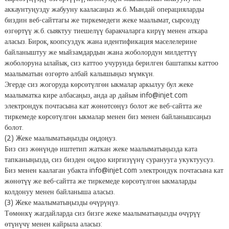
аккаунтуңузду жабууну кааласаңыз ж.б. Мындай операцияларды
биздин веб-сайттагы же тиркемедеги жеке маалымат, сырсөздү
өзгөртүү ж.б. сыяктуу тиешелүү баракчаларга кирүү менен аткара
аласыз. Бирок, коопсуздук жана идентификация маселелерине
байланыштуу же мыйзамдардын жана жоболордун милдеттүү
жоболоруна ылайык, сиз каттоо учурунда берилген баштапкы каттоо
маалыматын өзгөртө албай калышыңыз мүмкүн.
Эгерде сиз жогоруда көрсөтүлгөн ыкмалар аркылуу бул жеке
маалыматка кире албасаңыз, анда ар дайым info@injet.com
электрондук почтасына кат жөнөтсөңүз болот же веб-сайтта же
тиркемеде көрсөтүлгөн ыкмалар менен биз менен байланышсаңыз
болот.
(2) Жеке маалыматыңызды оңдоңуз.
Биз сиз жөнүндө иштетип жаткан жеке маалыматыңызда ката
тапканыңызда, сиз бизден оңдоо киргизүүнү суранууга укуктуусуз.
Биз менен каалаган убакта info@injet.com электрондук почтасына кат
жөнөтүү же веб-сайтта же тиркемеде көрсөтүлгөн ыкмаларды
колдонуу менен байланыша аласыз.
(3) Жеке маалыматыңызды өчүрүңүз.
Төмөнкү жагдайларда сиз бизге жеке маалыматыңызды өчүрүү
өтүнүчү менен кайрыла аласыз: