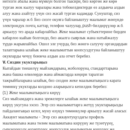
негизги абалы жана мүмкүн болгон таасири, биз көргөн же көрө
турган жок кылуу чаралары жана тобокелдиктерди өз алдынча алдын
алуу жана азайтуу үчүн сиз жасай турган кадамдар. Сунуштар, сиз
үчүн чаралар ж.б. Биз сизге окуяга байланыштуу маалымат жөнүндө
электрондук почта, каттар, телефон чалуулар, push-билдирүүлөр ж.б.
аркылуу тез арада кабарлайбыз. Жеке маалымат субъекттерине бирден
кабарлоо кыйын болгондо, биз акылга сыярлык жана натыйжалуу
түрдө жарыялайбыз. Ошол эле учурда, биз жөнгө салуучу органдардын
талаптарына ылайык жеке маалыматтын коопсуздугуна байланыштуу
окуяларды чечүү боюнча алдын ала отчет беребиз.
V. Сиздин укуктарыңыз
Кытайдын тиешелүү мыйзамдарына, жоболоруна, стандарттарына
жана башка өлкөлөрдө жана аймактарда кеңири таралган
тажрыйбаларына ылайык, биз сиздин жеке маалыматыңызга карата
төмөнкү укуктарды колдоно аларыңызга кепилдик беребиз:
(1) Жеке маалыматыңызга кирүү.
Сиз мыйзамдарга жана эрежелерге ылайык жеке маалыматыңызга
кирүү укугуна ээсиз. Эгер сиз маалыматтарга жетүү укуктарыңызды
пайдалангыңыз келсе, муну өзүңүз төмөнкүлөр аркылуу жасай аласыз:
Аккаунт маалыматы – Эгер сиз аккаунтуңуздагы профиль
маалыматына жана төлөм маалыматына кирүүнү же түзөтүүнү,
сырсөзүңүздү өзгөртүүнү, коопсуздук маалыматын кошууну же