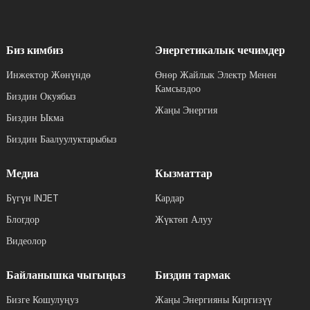
Биз кимбиз
Энергетикалык чечимдер
Инжектор Жөнүндө
Өнөр Жайлык Электр Менен
Камсыздоо
Биздин Окуябыз
Жаңы Энергия
Биздин Ыкма
Биздин Баалуулуктарыбыз
Медиа
Кызматтар
Бүгүн INJET
Кардар
Блогдор
Жүктөп Алуу
Видеолор
Байланышка чыгыңыз
Биздин тармак
Бизге Кошулуңуз
Жаңы Энергияны Киргизүү