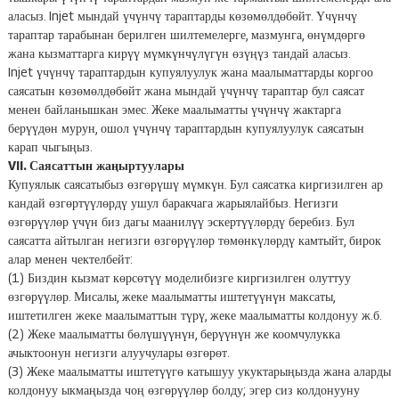
аласыз. Injet мындай үчүнчү тараптарды көзөмөлдөбөйт. Үчүнчү
тараптар тарабынан берилген шилтемелерге, мазмунга, өнүмдөргө
жана кызматтарга кирүү мүмкүнчүлүгүн өзүңүз тандай аласыз.
Injet үчүнчү тараптардын купуялуулук жана маалыматтарды коргоо
саясатын көзөмөлдөбөйт жана мындай үчүнчү тараптар бул саясат
менен байланышкан эмес. Жеке маалыматты үчүнчү жактарга
берүүдөн мурун, ошол үчүнчү тараптардын купуялуулук саясатын
карап чыгыңыз.
VII. Саясаттын жаңыртуулары
Купуялык саясатыбыз өзгөрүшү мүмкүн. Бул саясатка киргизилген ар
кандай өзгөртүүлөрдү ушул баракчага жарыялайбыз. Негизги
өзгөрүүлөр үчүн биз дагы маанилүү эскертүүлөрдү беребиз. Бул
саясатта айтылган негизги өзгөрүүлөр төмөнкүлөрдү камтыйт, бирок
алар менен чектелбейт:
(1) Биздин кызмат көрсөтүү моделибизге киргизилген олуттуу
өзгөрүүлөр. Мисалы, жеке маалыматты иштетүүнүн максаты,
иштетилген жеке маалыматтын түрү, жеке маалыматты колдонуу ж.б.
(2) Жеке маалыматты бөлүшүүнүн, берүүнүн же коомчулукка
ачыктоонун негизги алуучулары өзгөрөт.
(3) Жеке маалыматты иштетүүгө катышуу укуктарыңызда жана аларды
колдонуу ыкмаңызда чоң өзгөрүүлөр болду; эгер сиз колдонууну