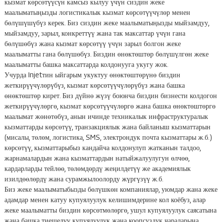
кызмат көрсөтүүсүн камсыз кылуу үчүн сиздин жеке
маалыматыңызды логистикалык кызмат көрсөтүүчүлөр менен
бөлүшүшүбүз керек. Биз сиздин жеке маалыматыңызды мыйзамдуу,
мыйзамдуу, зарыл, конкреттүү жана так максаттар үчүн гана
бөлүшөбүз жана кызмат көрсөтүү үчүн зарыл болгон жеке
маалыматты гана бөлүшөбүз. Биздин өнөктөштөр бөлүшүлгөн жеке
маалыматты башка максаттарда колдонууга укугу жок.
Учурда Injetтин ыйгарым укуктуу өнөктөштөрүнө биздин
жеткирүүчүлөрүбүз, кызмат көрсөтүүчүлөрүбүз жана башка
өнөктөштөр кирет. Биз дүйнө жүзү боюнча биздин бизнести колдогон
жеткирүүчүлөргө, кызмат көрсөтүүчүлөргө жана башка өнөктөштөргө
маалымат жөнөтөбүз, анын ичинде техникалык инфраструктуралык
кызматтарды көрсөтүү, транзакциялык жана байланыш кызматтарын
(мисалы, төлөм, логистика, SMS, электрондук почта кызматтары ж.б.)
көрсөтүү, кызматтарыбыз кандайча колдонулуп жатканын талдоо,
жарнамалардын жана кызматтардын натыйжалуулугун өлчөө,
кардарларды тейлөө, төлөмдөрдү жеңилдетүү же академиялык
изилдөөлөрдү жана сурамжылоолорду жүргүзүү ж.б.
Биз жеке маалыматыбызды бөлүшкөн компаниялар, уюмдар жана жеке
адамдар менен катуу купуялуулук келишимдерине кол коёбуз, алар
жеке маалыматты биздин көрсөтмөлөргө, ушул купуялуулук саясатына
жана башка тиешелүү купуялуулук жана коопсуздук чараларына