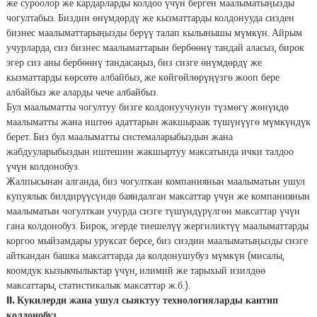
же суроолор же кардарларды колдоо үчүн берген маалыматыңызды
чогултабыз. Биздин өнүмдөрдү же кызматтарды колдонууда сизден
бизнес маалыматтарыңызды берүү талап кылынышы мүмкүн. Айрым
учурларда, сиз бизнес маалыматтарын бербөөнү тандай аласыз, бирок
эгер сиз аны бербөөнү тандасаңыз, биз сизге өнүмдөрдү же
кызматтарды көрсөтө албайбыз, же көйгөйлөрүңүзгө жооп бере
албайбыз же аларды чече албайбыз.
Бул маалыматты чогултуу бизге колдонуучунун түзмөгү жөнүндө
маалыматты жана иштөө адаттарын жакшыраак түшүнүүгө мүмкүндүк
берет. Биз бул маалыматты системаларыбыздын жана
жабдууларыбыздын иштешин жакшыртуу максатында ички талдоо
үчүн колдонобуз.
Жалпысынан алганда, биз чогулткан компаниянын маалыматын ушул
купуялык билдирүүсүндө баяндалган максаттар үчүн же компаниянын
маалыматын чогулткан учурда сизге түшүндүрүлгөн максаттар үчүн
гана колдонобуз. Бирок, эгерде тиешелүү жергиликтүү маалыматтарды
коргоо мыйзамдары уруксат берсе, биз сиздин маалыматыңызды сизге
айткандан башка максаттарда да колдонушубуз мүмкүн (мисалы,
коомдук кызыкчылыктар үчүн, илимий же тарыхый изилдөө
максаттары, статистикалык максаттар ж.б.).
II. Кукилерди жана ушул сыяктуу технологияларды кантип
колдонобуз