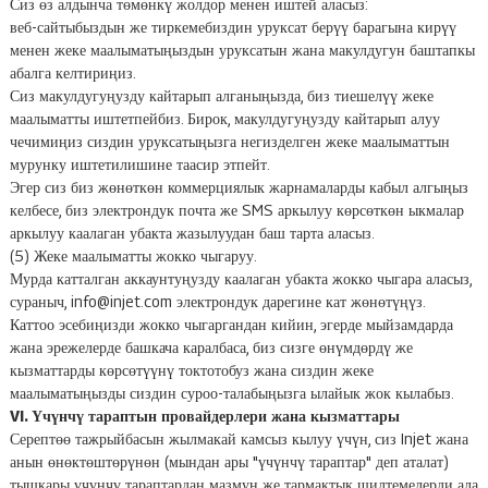
Сиз өз алдынча төмөнкү жолдор менен иштей аласыз:
веб-сайтыбыздын же тиркемебиздин уруксат берүү барагына кирүү
менен жеке маалыматыңыздын уруксатын жана макулдугун баштапкы
абалга келтириңиз.
Сиз макулдугуңузду кайтарып алганыңызда, биз тиешелүү жеке
маалыматты иштетпейбиз. Бирок, макулдугуңузду кайтарып алуу
чечимиңиз сиздин уруксатыңызга негизделген жеке маалыматтын
мурунку иштетилишине таасир этпейт.
Эгер сиз биз жөнөткөн коммерциялык жарнамаларды кабыл алгыңыз
келбесе, биз электрондук почта же SMS аркылуу көрсөткөн ыкмалар
аркылуу каалаган убакта жазылуудан баш тарта аласыз.
(5) Жеке маалыматты жокко чыгаруу.
Мурда катталган аккаунтуңузду каалаган убакта жокко чыгара аласыз,
сураныч, info@injet.com электрондук дарегине кат жөнөтүңүз.
Каттоо эсебиңизди жокко чыгаргандан кийин, эгерде мыйзамдарда
жана эрежелерде башкача каралбаса, биз сизге өнүмдөрдү же
кызматтарды көрсөтүүнү токтотобуз жана сиздин жеке
маалыматыңызды сиздин суроо-талабыңызга ылайык жок кылабыз.
VI. Үчүнчү тараптын провайдерлери жана кызматтары
Серептөө тажрыйбасын жылмакай камсыз кылуу үчүн, сиз Injet жана
анын өнөктөштөрүнөн (мындан ары "үчүнчү тараптар" деп аталат)
тышкары үчүнчү тараптардан мазмун же тармактык шилтемелерди ала