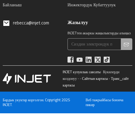
Байланыш
Инжектордук Кубаттуулук
Жазылуу
rebecca@injet.com
INJETтен акыркы жаңылыктарды алыңыз
INJET купуялык саясаты
· Кукилерди
колдонуу - -
Сайттын картасы
-
Транс_сайт
картасы
Бардык укуктар корголгон. Copyright 2025
Веб тажрыйбасы боюнча
INJET.
пикир